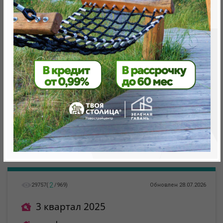
Минск, Октябрьский, ул. Лученка
метро «Ковальская Слобода», 566 м
2
29757
(
/
969
)
Обновлен 28.07.2026
3 квартал 2025