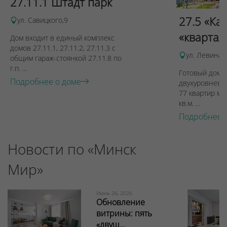
27.11.1 Штадт парк
27.5 «Ка
ул. Савицкого,9
«квартал
Дом входит в единый комплекс
домов 27.11.1, 27.11.2, 27.11.3 с
ул. Левина, 
общим гараж-стоянкой 27.11.8 по
г.п. ...
Готовый дом п
Подробнее о доме
двухуровневы
77 квартир ме
кв.м. ...
Подробнее 
Новости по «Минск
Мир»
Июнь 26, 2026
Обновление
витрины: пять
«двуш...