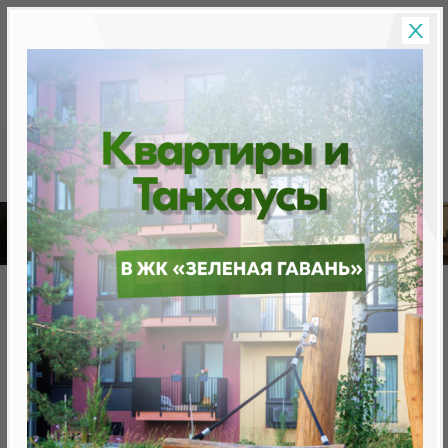
Скидки на новостройки, бонусы
Готовые новост
Главная
База новостроек Минска
«Минск Мир»
9.7 "Мехико- Сити", квартал "Южная Америка"
9.7 "Мехико- Сити", квартал
"Южная Америка"
нет в продаже