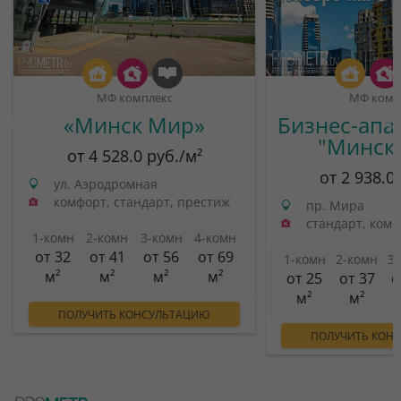
МФ комплекс
МФ комп
«Минск Мир»
Бизнес-апа
"Минск
от 4 528.0 руб./м²
от 2 938.0
ул. Аэродромная
комфорт, стандарт, престиж
пр. Мира
стандарт, ком
1-комн
2-комн
3-комн
4-комн
от 32
от 41
от 56
от 69
1-комн
2-комн
3
м²
м²
м²
м²
от 25
от 37
о
м²
м²
ПОЛУЧИТЬ КОНСУЛЬТАЦИЮ
ПОЛУЧИТЬ КОН