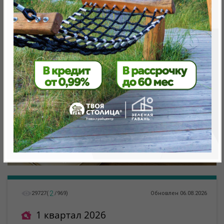
метро «Ковальская Слобода», 566 м
2
29727
(
/
969
)
Обновлен 06.08.2026
1 квартал 2026