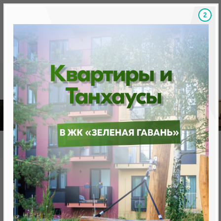
1
Скидки на новостройки, бонусы
Готовые новост
Главная
База новостроек Минска
«Минск Мир»
27.11.1 Штадт парк
27.11.1 Штадт парк
от 248 583.0 BYN (85 024 USD)
Минск, Октябрьский, ул. Савицкого,9