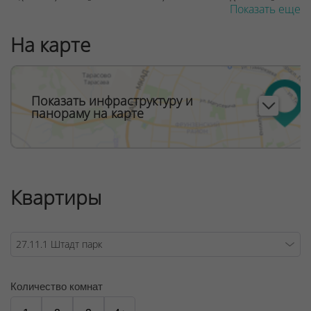
м2 в свободной планировке без отделки. В каждой
Показать еще
квартире от 1 до 5 окон от потолка до пола,
панорамное остекление. Балконы со стеклянным
На карте
ограждением. Высота потолков 2,72 м, последний этаж
– 3,02 мНа 1 этаже каждой секции: лобби жилого дома,
встроенные коммерческие помещения
общественного назначения.
Показать инфраструктуру и
панораму на карте
ООО "Твоя столицаконсалт", УНП 190285638, лицензия
№02240/129 от 06.09.06г.
Договор на оказание риэлтерских услуг № 451/6, от
04.09.2025
Квартиры
Количество комнат