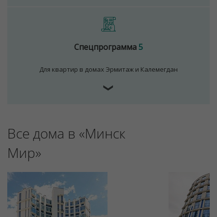
Спецпрограмма
5
Для квартир в домах Эрмитаж и Калемегдан
❯
Для обеспечения удобства пользователей сайта
используются cookies
Все дома в «Минск
Принять
Мир»
Отклонить