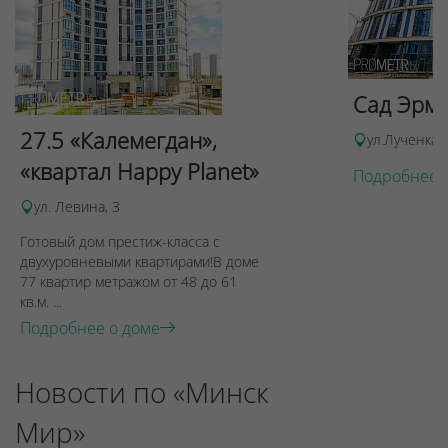
Сад Эрми
27.5 «Калемегдан»,
ул.Лученка,
«квартал Happy Planet»
Подробнее 
ул. Левина, 3
Готовый дом престиж-класса с
двухуровневыми квартирами!В доме
77 квартир метражом от 48 до 61
кв.м. ...
Подробнее о доме
Новости по «Минск
Мир»