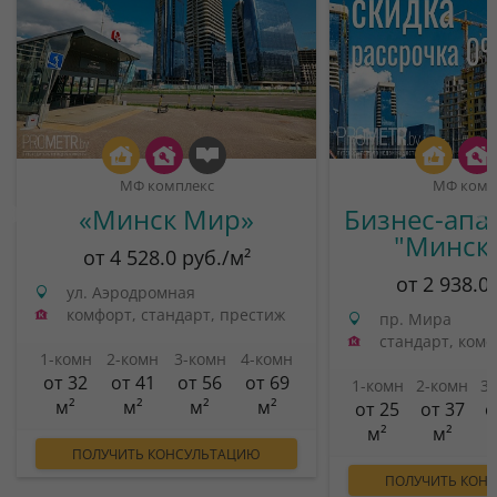
МФ комплекс
МФ комп
«Минск Мир»
Бизнес-апа
"Минск
от 4 528.0 руб./м²
от 2 938.0
ул. Аэродромная
комфорт, стандарт, престиж
пр. Мира
стандарт, ком
1-комн
2-комн
3-комн
4-комн
от 32
от 41
от 56
от 69
1-комн
2-комн
3
м²
м²
м²
м²
от 25
от 37
о
м²
м²
ПОЛУЧИТЬ КОНСУЛЬТАЦИЮ
ПОЛУЧИТЬ КОН