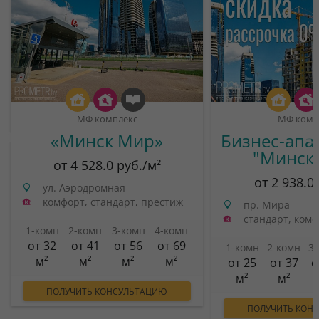
МФ комплекс
МФ комп
«Минск Мир»
Бизнес-апа
"Минск
от 4 528.0 руб./м²
от 2 938.0
ул. Аэродромная
комфорт, стандарт, престиж
пр. Мира
стандарт, ком
1-комн
2-комн
3-комн
4-комн
от 32
от 41
от 56
от 69
1-комн
2-комн
3
м²
м²
м²
м²
от 25
от 37
о
м²
м²
ПОЛУЧИТЬ КОНСУЛЬТАЦИЮ
ПОЛУЧИТЬ КОН