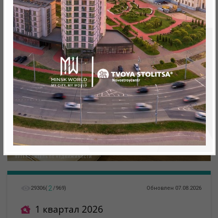
метро «Ковальская Слобода», 566 м
2
29306
(
/
969
)
Обновлен 07.08.2026
1 квартал 2026