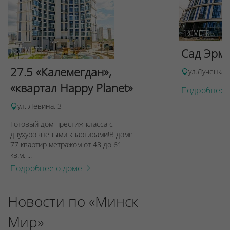
Сад Эрми
27.5 «Калемегдан»,
ул.Лученка,
«квартал Happy Planet»
Подробнее 
ул. Левина, 3
Готовый дом престиж-класса с
двухуровневыми квартирами!В доме
77 квартир метражом от 48 до 61
кв.м. ...
Подробнее о доме
Новости по «Минск
Мир»