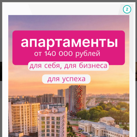
1
Скидки на новостройки, бонусы
Готовые новост
Главная
База новостроек Минска
«Минск Мир»
27.11.1 Штадт парк
27.11.1 Штадт парк
от 249 515.0 BYN (85 263 USD)
Минск, Октябрьский, ул. Савицкого,9