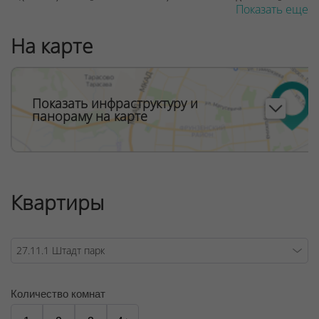
м2 в свободной планировке без отделки. В каждой
Показать еще
квартире от 1 до 5 окон от потолка до пола,
панорамное остекление. Балконы со стеклянным
На карте
ограждением. Высота потолков 2,72 м, последний этаж
– 3,02 мНа 1 этаже каждой секции: лобби жилого дома,
встроенные коммерческие помещения
общественного назначения.
Показать инфраструктуру и
панораму на карте
ООО "Твоя столицаконсалт", УНП 190285638, лицензия
№02240/129 от 06.09.06г.
Договор на оказание риэлтерских услуг № 451/6, от
04.09.2025
Квартиры
Количество комнат