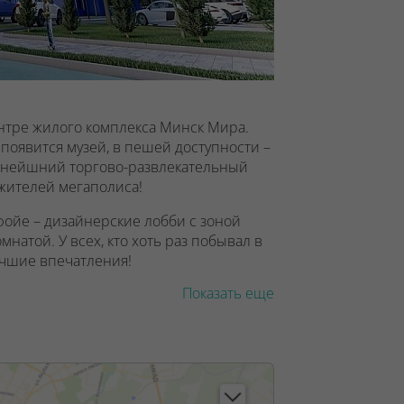
ентре жилого комплекса Минск Мира.
появится музей, в пешей доступности –
нейшний торгово-развлекательный
 жителей мегаполиса!
фойе – дизайнерские лобби с зоной
натой. У всех, кто хоть раз побывал в
учшие впечатления!
Показать еще
планировки с панорамными окнами и
тся от 30 до 65 м2.
оммерческие помещения (кофейни или
нес-залы, медицинские кабинеты или