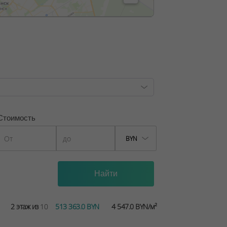
находятся игровые и спортивные
тей на прогулку, так как транзитное
ковки вынесены на периферию
, лицензия №02240/129 от 06.09.06г.
3 , от 14.02.2022
Стоимость
BYN
2 этаж из
10
513 363.0 BYN
4 547.0 BYN/м²