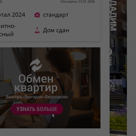
9
)
Обновлен 13.01.2026
ртал 2024
стандарт
итно-
Дом сдан
сный