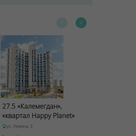
Сад Эрмит
27.5 «Калемегдан»,
ул.Лученка,4
«квартал Happy Planet»
Подробнее о 
ул. Левина, 3