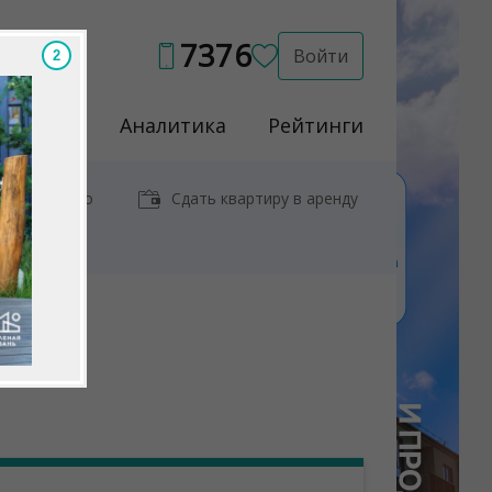
7376
Войти
Услуги
Аналитика
Рейтинги
иры у метро
Сдать квартиру в аренду