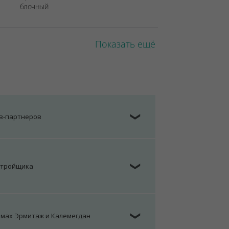
блочный
Показать ещё
ов-партнеров
❯
стройщика
❯
омах Эрмитаж и Калемегдан
❯