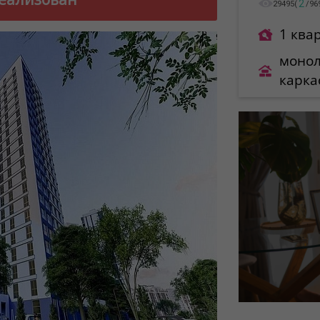
2
29495
(
/
96
1 ква
монол
карка