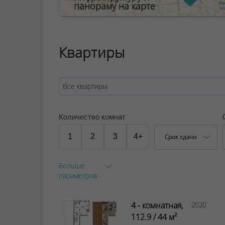
панораму на карте
Во дворе каждого дома жилого комплекса 
площадки. Вы можете спокойно отпускать де
движение транспорта исключено, все пар
квартала.
Квартиры
ООО "Твоя столицаконсалт", УНП 190285638
Договор на оказание риэлтерских услуг № 3/
Количество комнат
1
2
3
4+
Срок сдачи
Больше
параметров
4 - комнатная,
2020
112.9 / 44 м²