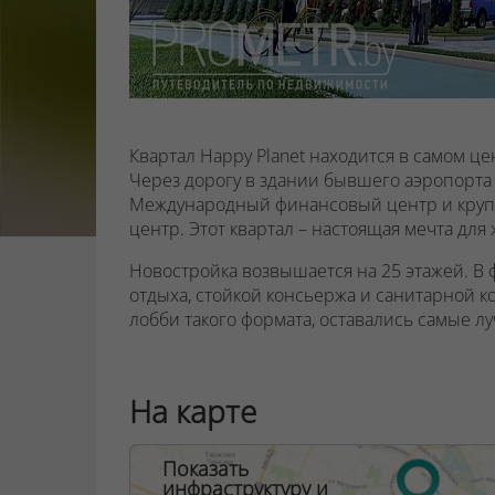
Квартал Happy Planet находится в самом ц
Через дорогу в здании бывшего аэропорта 
Международный финансовый центр и круп
центр. Этот квартал – настоящая мечта для
Новостройка возвышается на 25 этажей. В 
отдыха, стойкой консьержа и санитарной ком
лобби такого формата, оставались самые л
Апартаменты в новостройке – свободной 
остеклёнными лоджиями, площадь варьируе
На карте
В стилобате строения запроектированы к
небольшие магазины, салоны красоты, фит
Показать
другие объекты).
инфраструктуру и