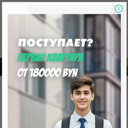
1
Скидки на новостройки, бонусы
Готовые новост
Главная
База новостроек Минска
«Минск Мир»
7.10 "Ницца", квартал «Средиземноморский»
7.10 "Ницца", квартал
«Средиземноморский»
нет в продаже