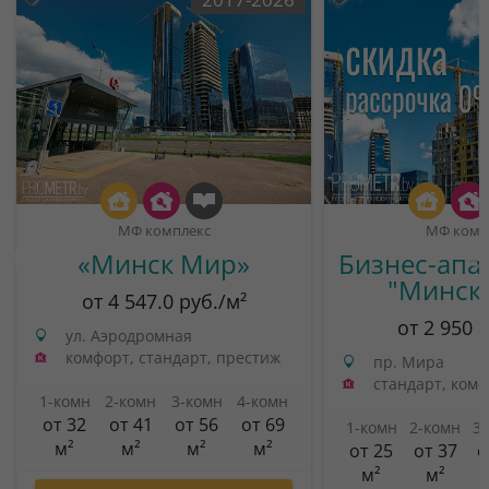
МФ комплекс
МФ комп
«Минск Мир»
Бизнес-апа
"Минск
от 4 547.0 руб./м²
от 2 950 
ул. Аэродромная
комфорт, стандарт, престиж
пр. Мира
стандарт, ком
1-комн
2-комн
3-комн
4-комн
от 32
от 41
от 56
от 69
1-комн
2-комн
3
м²
м²
м²
м²
от 25
от 37
о
м²
м²