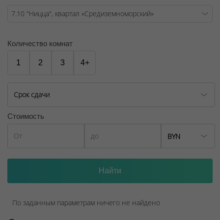
ООО "Твоя столицаконсалт", УНП 190285638, лицензия
№02240/129 от 06.09.06г.
Количество комнат
Договор на оказание риэлтерских услуг № 447/6, от
04.09.2025
1
2
3
4+
Срок сдачи
Стоимость
BYN
По заданным параметрам ничего не найдено