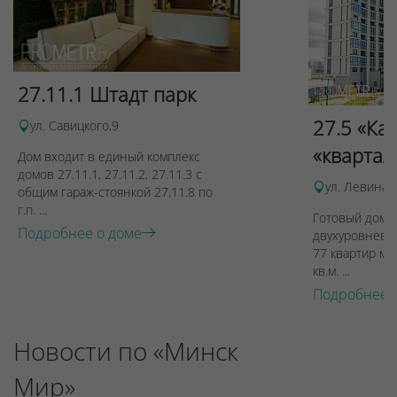
27.11.1 Штадт парк
27.5 «Ка
ул. Савицкого,9
«квартал
Дом входит в единый комплекс
домов 27.11.1, 27.11.2, 27.11.3 с
ул. Левина, 
общим гараж-стоянкой 27.11.8 по
г.п. ...
Готовый дом п
Подробнее о доме
двухуровневы
77 квартир ме
кв.м. ...
Подробнее 
Новости по «Минск
Мир»