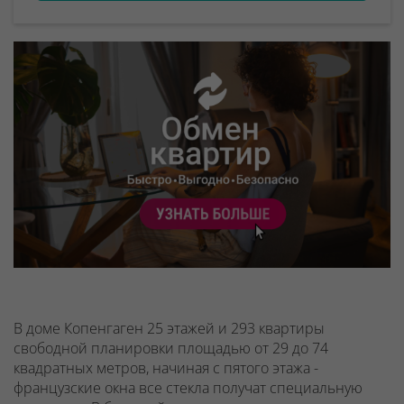
В доме Копенгаген 25 этажей и 293 квартиры
свободной планировки площадью от 29 до 74
квадратных метров, начиная с пятого этажа -
французские окна все стекла получат специальную