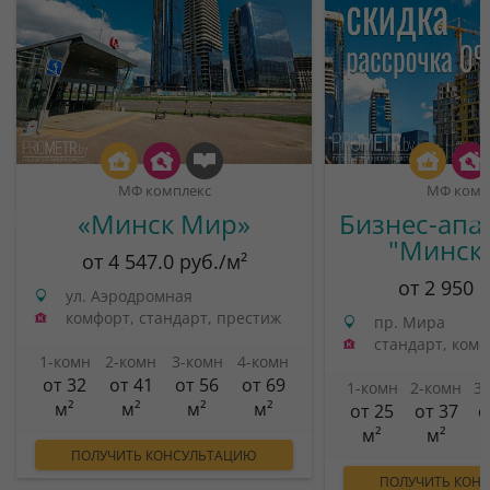
МФ комплекс
МФ комп
«Минск Мир»
Бизнес-апа
"Минск
от 4 547.0 руб./м²
от 2 950 
ул. Аэродромная
комфорт, стандарт, престиж
пр. Мира
стандарт, ком
1-комн
2-комн
3-комн
4-комн
от 32
от 41
от 56
от 69
1-комн
2-комн
3
м²
м²
м²
м²
от 25
от 37
о
м²
м²
ПОЛУЧИТЬ КОНСУЛЬТАЦИЮ
ПОЛУЧИТЬ КОН