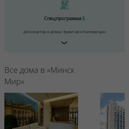
Спецпрограмма
5
Для квартир в домах Эрмитаж и Калемегдан
❯
Все дома в «Минск
Для обеспечения удобства пользователей сайта
используются cookies
Мир»
Принять
Отклонить