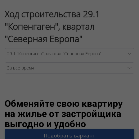
Ход строительства 29.1
"Копенгаген", квартал
"Северная Европа"
Warning
/v
Обменяйте свою квартиру
на жилье от застройщика
выгодно и удобно
Подобрать вариант