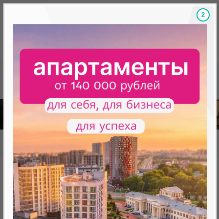
1
Скидки на новостройки, бонусы
Готовые новост
Главная
База новостроек Минска
«Минск Мир»
29.1 "Копенгаген", квартал "Северная Европа"
29.1 "Копенгаген", квартал
"Северная Европа"
нет в продаже