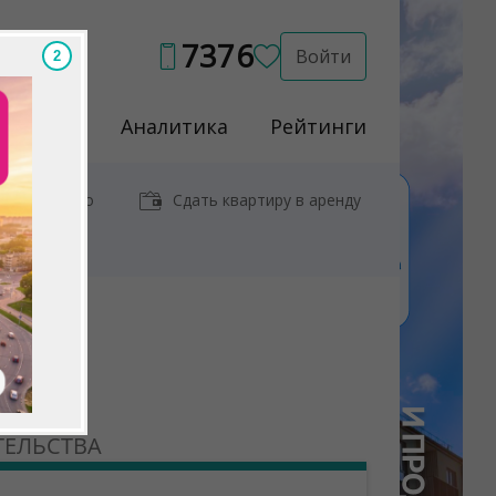
7376
Войти
Услуги
Аналитика
Рейтинги
иры у метро
Сдать квартиру в аренду
ТЕЛЬСТВА