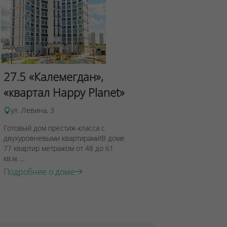
Сад Эрмит
27.5 «Калемегдан»,
ул.Лученка,4
«квартал Happy Planet»
Подробнее о 
ул. Левина, 3
Готовый дом престиж-класса с
двухуровневыми квартирами!В доме
77 квартир метражом от 48 до 61
кв.м. ...
Подробнее о доме