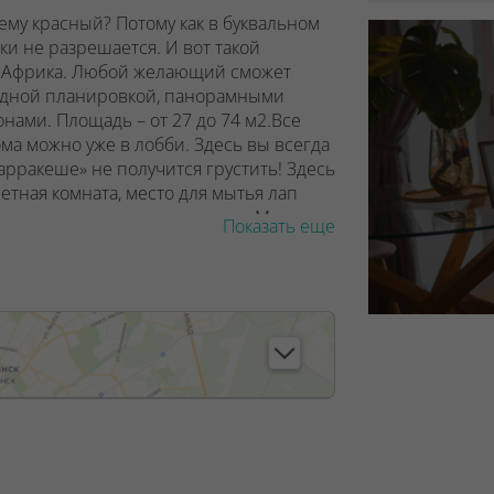
му красный? Потому как в буквальном
ки не разрешается. И вот такой
ле Африка. Любой желающий сможет
бодной планировкой, панорамными
нами. Площадь – от 27 до 74 м2.Все
ма можно уже в лобби. Здесь вы всегда
арракеше» не получится грустить! Здесь
летная комната, место для мытья лап
 дома – велосипедные парковки. Машины
Показать еще
парковки находятся на периферии
ся детский сад, уже есть игровые и
артала появится шикарный парк с
а и выгула домашних животных.
, лицензия №02240/129 от 06.09.06г.
7/6, от 04.09.2025