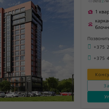
2
29212
(
/
96
1 ква
карка
блоч
Позвонит
+375 2
+375 4
Конс
З
У