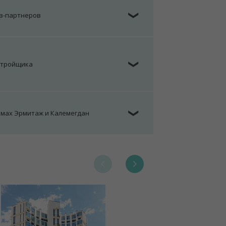
ов-партнеров
❯
стройщика
❯
омах Эрмитаж и Калемегдан
❯