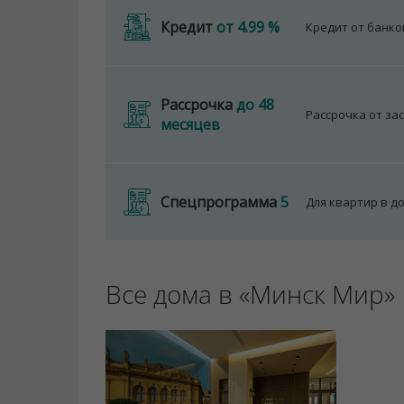
Кредит
от 4.99 %
Кредит от банк
Рассрочка
до 48
Рассрочка от за
месяцев
Спецпрограмма
5
Для квартир в д
Все дома в «Минск Мир»