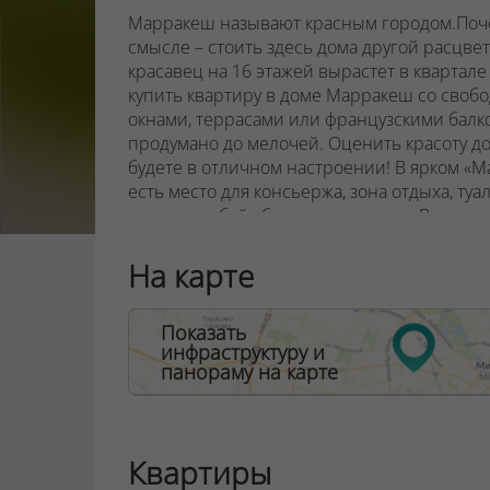
Марракеш называют красным городом.Поче
смысле – стоить здесь дома другой расцвет
красавец на 16 этажей вырастет в кварта
купить квартиру в доме Марракеш со сво
окнами, террасами или французскими балко
продумано до мелочей. Оценить красоту до
будете в отличном настроении! В ярком «М
есть место для консьержа, зона отдыха, туа
животных, байк-бокс и колясочная. Возле
не помешают ,дворы без машин, открытые 
квартала. В центре жилой застройки появит
На карте
спортивные площадки. Через дорогу от кв
фонтанами и аттракционами, зонами отдых
Показать
инфраструктуру и
панораму на карте
ООО "Твоя столицаконсалт", УНП 190285638
Договор на оказание риэлтерских услуг № 44
Квартиры