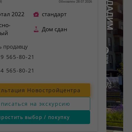
9
)
Обновлен 28.07.2026
ртал 2022
стандарт
сно-
Дом сдан
ный
ь продавцу
9 565-80-21
4 565-80-21
ультация Новостройцентра
аписаться на экскурсию
простить выбор / покупку