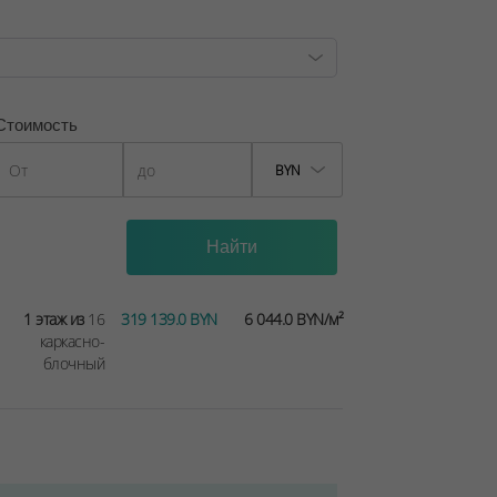
Стоимость
BYN
1 этаж из
16
319 139.0 BYN
6 044.0 BYN/м²
каркасно-
блочный