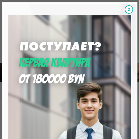
1
Скидки на новостройки, бонусы
Готовые новост
Главная
База новостроек Минска
«Минск Мир»
22.7 "София", квартал "Центральная Европа"
22.7 "София", квартал
"Центральная Европа"
нет в продаже