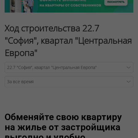
Ход строительства 22.7
"София", квартал "Центральная
Европа"
Warning
/v
Обменяйте свою квартиру
на жилье от застройщика
выгодно и удобно