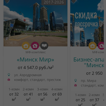
2017-2026
МФ комплекс
МФ комп
«Минск Мир»
Бизнес-апа
"Минск
от 4 547.0 руб./м²
от 2 950 
ул. Аэродромная
комфорт, стандарт, престиж
пр. Мира
стандарт, ком
1-комн
2-комн
3-комн
4-комн
от 32
от 41
от 56
от 69
1-комн
2-комн
3
м²
м²
м²
м²
от 25
от 37
о
м²
м²