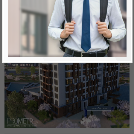
Минск, Октябрьский, просп .Мира д.10
метро «Ковальская Слобода», 566 м