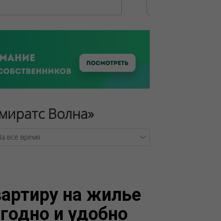
Эмиратс Волна»
/var/www/tsby/data/ww
артиру на жилье
годно и удобно