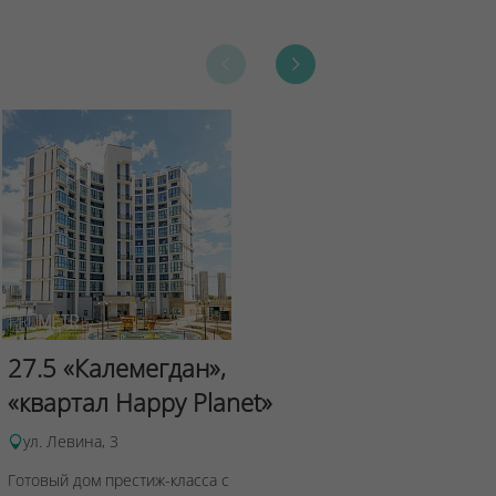
Сад Эрмит
27.5 «Калемегдан»,
ул.Лученка,4
«квартал Happy Planet»
Подробнее о 
ул. Левина, 3
Готовый дом престиж-класса с