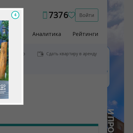
7376
Войти
3
Услуги
Аналитика
Рейтинги
иры у метро
Сдать квартиру в аренду