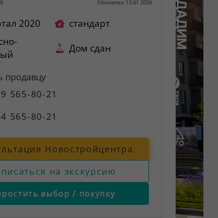
9
)
Обновлен 13.01.2026
ртал 2020
стандарт
сно-
Дом сдан
ный
ь продавцу
9 565-80-21
4 565-80-21
ультация Новостройцентра
аписаться на экскурсию
простить выбор / покупку