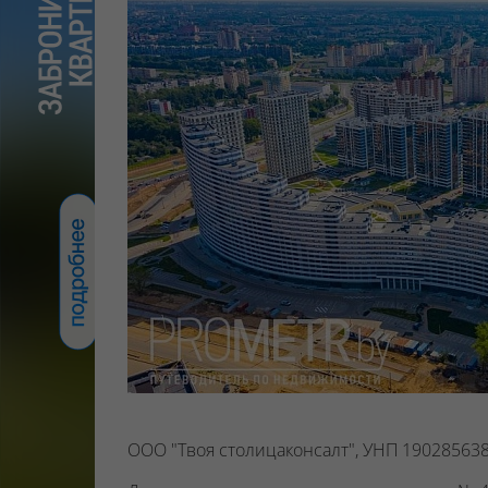
ООО "Твоя столицаконсалт", УНП 190285638