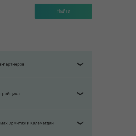
ов-партнеров
❯
стройщика
❯
омах Эрмитаж и Калемегдан
❯