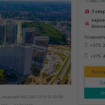
2
29656
(
/
96
3 ква
карка
блоч
Позвонит
+375 2
+375 4
Конс
З
У
, лицензия №02240/129 от 06.09.06г.