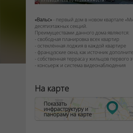
«Вальс»
- первый дом в новом квартале «Ми
десятиэтажных секций.
Преимуществами данного дома являются:
- свободная планировка всех квартир
- остеклённая лоджия в каждой квартире
- французские окна, как источник дополни
- собственная терраса у жильцов первого э
- консьерж и система видеонаблюдения
ООО "Твоя столицаконсалт", УНП 190285638
На карте
Договор на оказание риэлтерских услуг № 44
Показать
инфраструктуру и
панораму на карте