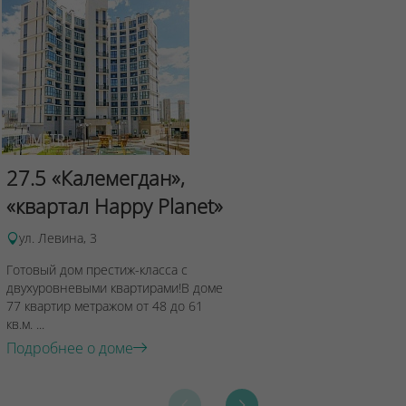
Сад Эрмит
27.5 «Калемегдан»,
ул.Лученка,4
«квартал Happy Planet»
Подробнее о 
ул. Левина, 3
Готовый дом престиж-класса с
двухуровневыми квартирами!В доме
77 квартир метражом от 48 до 61
кв.м. ...
Подробнее о доме