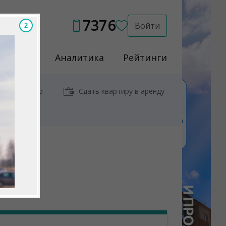
7376
Войти
1
Услуги
Аналитика
Рейтинги
иры у метро
Сдать квартиру в аренду