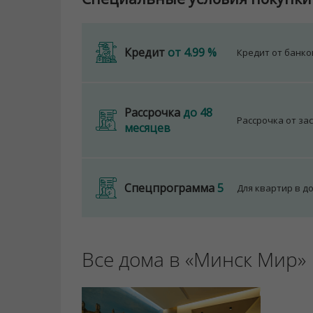
Кредит
от 4.99 %
Кредит от банк
Рассрочка
до 48
Рассрочка от за
месяцев
Спецпрограмма
5
Для квартир в д
Все дома в «Минск Мир»