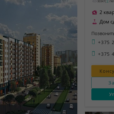
2
30347
(
/
96
2 ква
Дом с
Позвонит
+375 2
+375 4
Конс
З
У