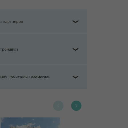
ов-партнеров
❯
стройщика
❯
омах Эрмитаж и Калемегдан
❯