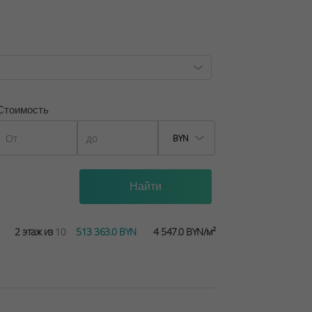
Стоимость
BYN
2 этаж из
10
513 363.0 BYN
4 547.0 BYN/м²