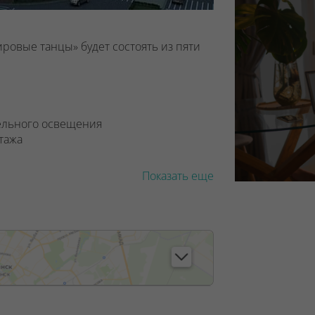
ровые танцы» будет состоять из пяти
тельного освещения
тажа
Показать еще
, лицензия №02240/129 от 06.09.06г.
7/6, от 04.09.2025