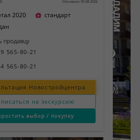
9
)
Обновлен 09.08.2026
ртал 2020
стандарт
дан
ь продавцу
9 565-80-21
4 565-80-21
ультация Новостройцентра
аписаться на экскурсию
простить выбор / покупку