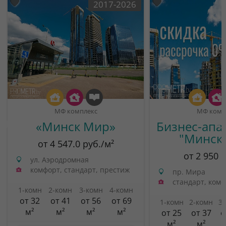
2017-2026
МФ комплекс
МФ комп
«Минск Мир»
Бизнес-апа
"Минск
от 4 547.0 руб./м²
от 2 950 
ул. Аэродромная
комфорт, стандарт, престиж
пр. Мира
стандарт, ком
1-комн
2-комн
3-комн
4-комн
от 32
от 41
от 56
от 69
1-комн
2-комн
3
м²
м²
м²
м²
от 25
от 37
о
м²
м²