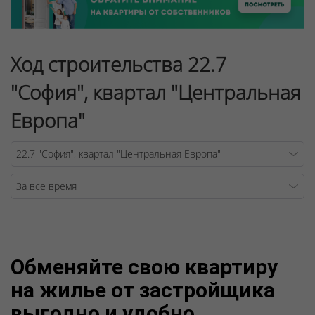
Ход строительства 22.7
"София", квартал "Центральная
Европа"
Warning
/v
Обменяйте свою квартиру
на жилье от застройщика
выгодно и удобно