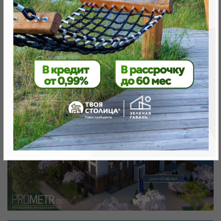
Минск, Октябрьский, просп .Мира д.10
метро «Ковальская Слобода», 566 м