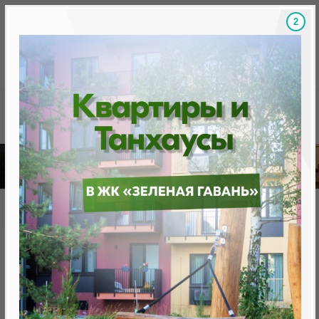
1
Скидки на новостройки, бонусы
Готовые новост
Главная
База новостроек Минска
«Минск Мир»
22.7 "София", квартал "Центральная Европа"
22.7 "София", квартал
"Центральная Европа"
нет в продаже