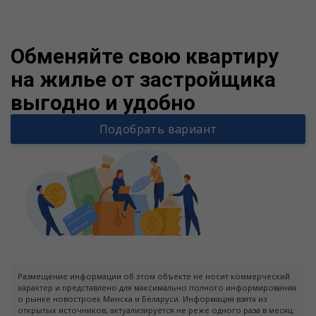
Warning
/v
Обменяйте свою квартиру
на жилье от застройщика
выгодно и удобно
Подобрать вариант
Размещение информации об этом объекте не носит коммерческий
характер и представлено для максимально полного информирования
о рынке новостроек Минска и Беларуси. Информация взята из
открытых источников, актуализируется не реже одного раза в месяц.