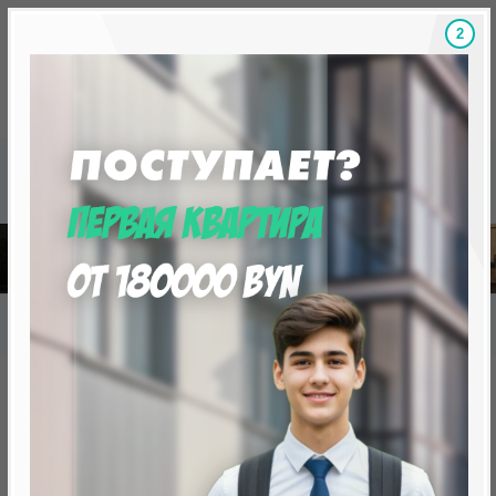
1
Скидки на новостройки, бонусы
Готовые новост
Главная
База новостроек Минска
«Минск Мир»
25.2 "Токио", квартал "Азия"
25.2 "Токио", квартал "Азия"
от 393 713.0 BYN (133 980 USD)
Минск, Октябрьский, ул. Савицкого