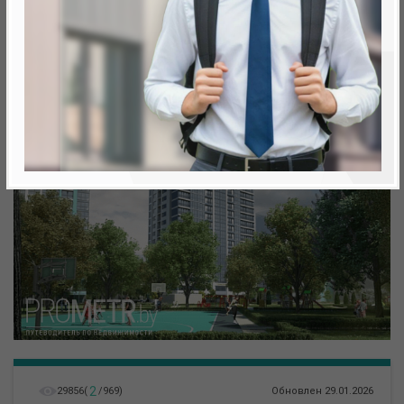
метро «Ковальская Слобода», 566 м
2
29856
(
/
969
)
Обновлен 29.01.2026