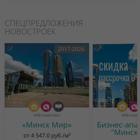
СПЕЦПРЕДЛОЖЕНИЯ
НОВОСТРОЕК
2017-2026
МФ комплекс
МФ комп
«Минск Мир»
Бизнес-апа
"Минск
от 4 547.0 руб./м²