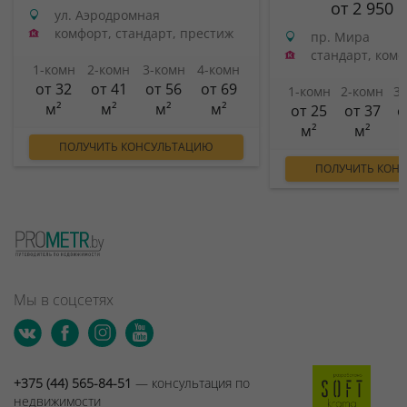
от 2 950 
ул. Аэродромная
комфорт, стандарт, престиж
пр. Мира
стандарт, ком
1-комн
2-комн
3-комн
4-комн
от 32
от 41
от 56
от 69
1-комн
2-комн
3
м²
м²
м²
м²
от 25
от 37
о
м²
м²
ПОЛУЧИТЬ КОНСУЛЬТАЦИЮ
ПОЛУЧИТЬ КОН
Мы в соцсетях
+375 (44) 565-84-51
— консультация по
недвижимости