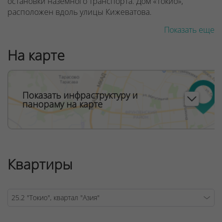
остановки наземного транспорта. Дом «Токио»,
расположен вдоль улицы Кижеватова.
Показать еще
Каким будет дом «Токио»?
В первую очередь — современным, стильным и
На карте
комфортным! На 25 этажах притягательного в своей
лаконичности здания расположатся 293 квартиры-
студии метражом от 30 до 63 «квадратов». В доме будут
три скоростных бесшумных лифта ведущего мирового
Показать инфраструктуру и
панораму на карте
производителя OTIS, так что смело выбирайте любой
этаж!
Все квартиры в доме «Токио» — свободной
планировки.
Квартиры
Любите солнце? В большинстве квартир дома «Токио»
предусмотрены большие французские окна с
детскими замками безопасности и полностью
остекленные лоджии. Все остекление имеет красивую
синюю тонировку.