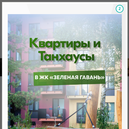
1
Скидки на новостройки, бонусы
Готовые новост
Главная
База новостроек Минска
«Минск Мир»
23.4 "Баку", квартал "Евразия"
23.4 "Баку", квартал "Евразия"
нет в продаже
Минск, Октябрьский, ул. Белградская