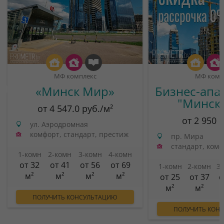
МФ комплекс
МФ комп
«Минск Мир»
Бизнес-апа
"Минск
от 4 547.0 руб./м²
от 2 950 
ул. Аэродромная
комфорт, стандарт, престиж
пр. Мира
стандарт, ком
1-комн
2-комн
3-комн
4-комн
от 32
от 41
от 56
от 69
1-комн
2-комн
3
м²
м²
м²
м²
от 25
от 37
о
м²
м²
ПОЛУЧИТЬ КОНСУЛЬТАЦИЮ
ПОЛУЧИТЬ КОН