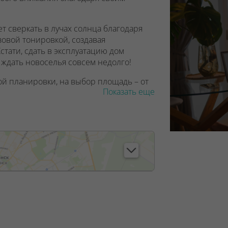
т сверкать в лучах солнца благодаря
овой тонировкой, создавая
тати, сдать в эксплуатацию дом
– ждать новоселья совсем недолго!
ой планировки, на выбор площадь – от
Показать еще
метра, а на последнем этаже – 3 метра.
нные лоджии и большие окна с
-го этажа – «французские». Это значит,
а и солнца!
еют вид на городской парк, окна,
чные окна – вид на соседние кварталы.
для консьержа, уютная зона отдыха и
ме «Екатеринбург» будет три