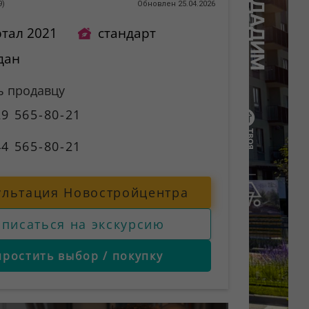
9
)
Обновлен 25.04.2026
ртал 2021
стандарт
дан
ь продавцу
9 565-80-21
4 565-80-21
ультация Новостройцентра
аписаться на экскурсию
простить выбор / покупку