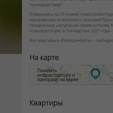
преимуществам!
Возвышаясь на 25 этажей, новостройка буде
панорамному остеклению с красивой бронз
праздничное настроение своим жителям. Кс
планируется уже в 3-м квартале 2021 года 
Все квартиры в «Екатеринбурге» – свободн
30 до 74 кв. метров. Высота потолков – 2,7 
На карте
Во всех квартирах предусмотрены остекле
детскими замками безопасности, начиная с 5
что в вашем жилье всегда будет много свет
Показать
инфраструктуру и
Окна квартир, выходящие на запад и юг, им
панораму на карте
выходящие на север – вид во двор, а восто
В дизайнерском лобби расположится место 
санитарная комната
Квартиры
Выбирайте квартиру на любом этаже – в до
скоростных бесшумных лифта OTIS.