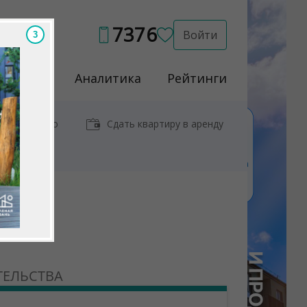
7376
Войти
1
Услуги
Аналитика
Рейтинги
иры у метро
Сдать квартиру в аренду
ТЕЛЬСТВА