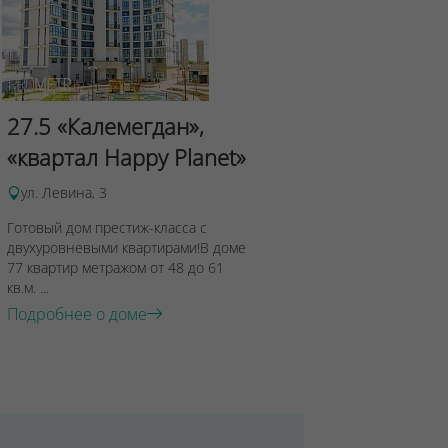
Сад Эрмит
27.5 «Калемегдан»,
ул.Лученка,4
«квартал Happy Planet»
Подробнее о 
ул. Левина, 3
Готовый дом престиж-класса с
двухуровневыми квартирами!В доме
77 квартир метражом от 48 до 61
кв.м. ...
Подробнее о доме