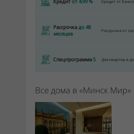
Кредит
от 4.99 %
Кредит от банк
Рассрочка
до 48
Рассрочка от за
месяцев
Спецпрограмма
5
Для квартир в д
Все дома в «Минск Мир»