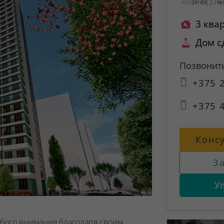
2
29189
(
/
96
3 ква
Дом с
Позвонит
+375 2
+375 4
Конс
З
У
бого внимания благодаря своим