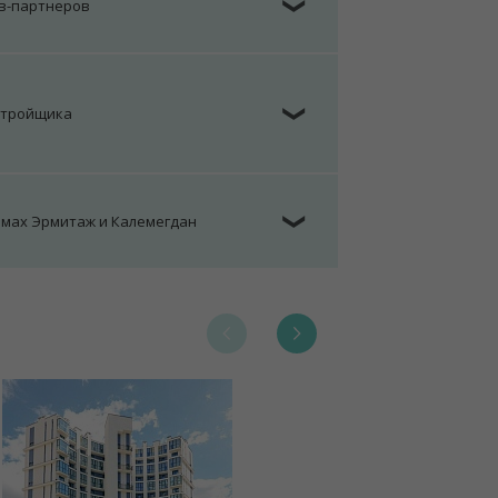
ов-партнеров
❯
стройщика
❯
омах Эрмитаж и Калемегдан
❯