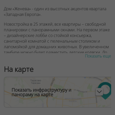
Дом «Женева» - один из высотных акцентов квартала
«Западная Европа».
Новостройка в 25 этажей, все квартиры – свободной
планировки с панорамными окнами. На первом этаже
– дизайнерские лобби со стойкой консьержа,
санитарной комнатой с пеленальным столиком и
лапомойкой для домашних животных. В увеличенном
тамбуре можно будет разместить детские коляски. До
Показать еще
квартир жителей доставят 3 скоростных лифта, один
из которых – панорамный.
На карте
В квартале «Западная Европа» в будущем появятся
детский сад и поликлиника, запроектированы
спортивные и десткие игровые площадки. Дом
Показать инфраструктуру и
Женева находится в шаговой доступности от
панораму на карте
строящейся станции метро Аэродромная и торгово-
развлекательного комплекса Avia mall.