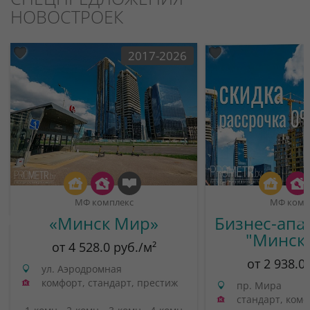
НОВОСТРОЕК
2017-2026
МФ комплекс
МФ комп
«Минск Мир»
Бизнес-апа
"Минск
от 4 528.0 руб./м²
от 2 938.0
ул. Аэродромная
комфорт, стандарт, престиж
пр. Мира
стандарт, ком