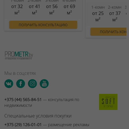
1-комн
2-комн
3-комн
4-комн
от 32
от 41
от 56
от 69
1-комн
2-комн
3
м²
м²
м²
м²
от 25
от 37
о
м²
м²
ПОЛУЧИТЬ КОНСУЛЬТАЦИЮ
ПОЛУЧИТЬ КОН
Мы в соцсетях
+375 (44) 565-84-51
— консультация по
недвижимости
Специальные условия покупки
+375 (29) 126-01-01
— размещение рекламы