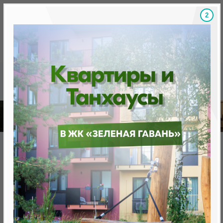
1
Скидки на новостройки, бонусы
Готовые новост
Главная
База новостроек Минска
«Минск Мир»
12.14 "Женева", квартал "Западная Европа"
12.14 "Женева", квартал
"Западная Европа"
нет в продаже