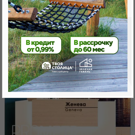
Минск, Октябрьский, ул. Жореса Алфёрова
метро «Ковальская Слобода», 566 м