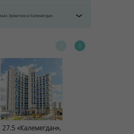
омах Эрмитаж и Калемегдан
❯
Сад Эрмит
27.5 «Калемегдан»,
ул.Лученка,4