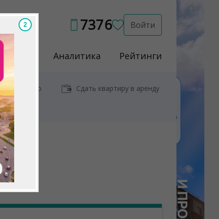
7376
Войти
1
Услуги
Аналитика
Рейтинги
иры у метро
Сдать квартиру в аренду