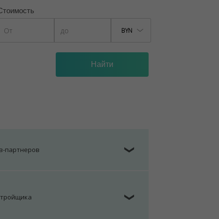
Стоимость
BYN
ов-партнеров
❯
стройщика
❯