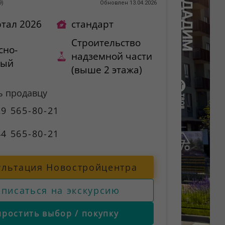
9
)
Обновлен 13.04.2026
ртал 2026
стандарт
Строительство
сно-
надземной части
ный
(выше 2 этажа)
ь продавцу
9 565-80-21
4 565-80-21
ультация Новостройцентра
аписаться на экскурсию
простить выбор / покупку