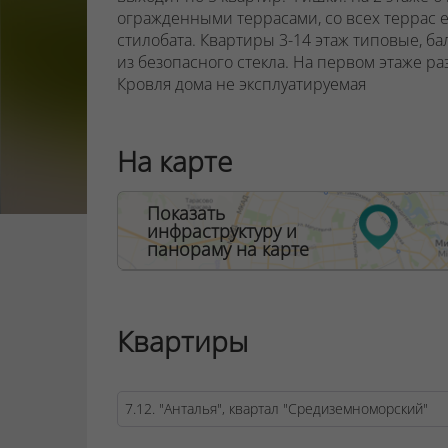
огражденными террасами, со всех террас 
стилобата. Квартиры 3-14 этаж типовые, б
из безопасного стекла.
На первом этаже р
Кровля дома не эксплуатируемая
ООО "Твоя столицаконсалт", УНП 190285638
На карте
Договор на оказание риэлтерских услуг № 44
Показать
инфраструктуру и
панораму на карте
Квартиры