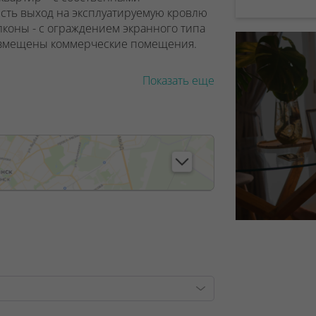
есть выход на эксплуатируемую кровлю
алконы - с ограждением экранного типа
азмещены коммерческие помещения.
Показать еще
, лицензия №02240/129 от 06.09.06г.
7/6, от 04.09.2025