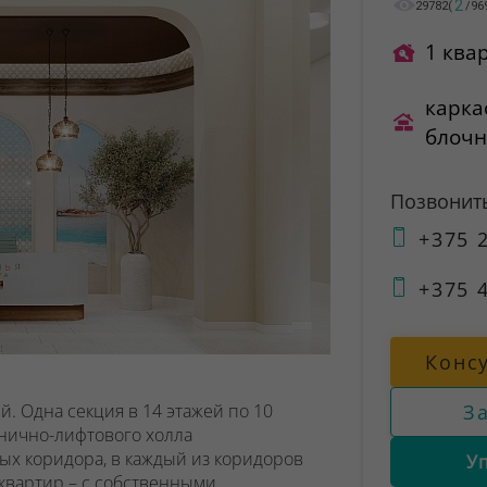
2
29782
(
/
96
1 ква
карка
блоч
Позвонит
+375 2
+375 4
Конс
З
. Одна секция в 14 этажей по 10
нично-лифтового холла
х коридора, в каждый из коридоров
У
 квартир – с собственными