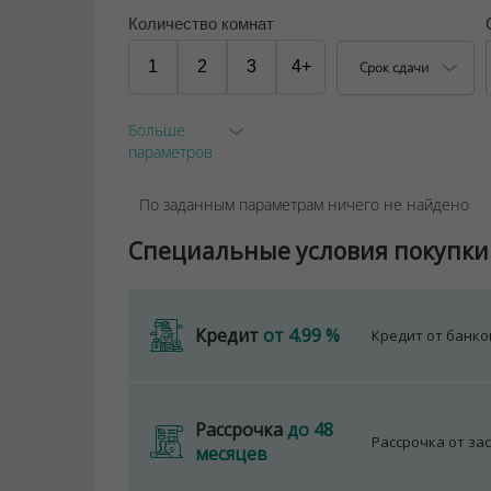
Количество комнат
1
2
3
4+
Срок сдачи
Больше
параметров
По заданным параметрам ничего не найдено
Специальные условия покупки
Кредит
от 4.99 %
Кредит от банк
Рассрочка
до 48
Рассрочка от за
месяцев