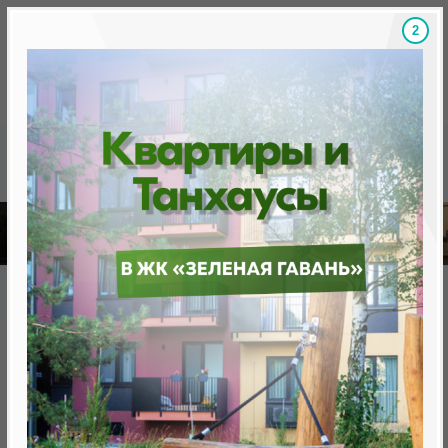
1
Скидки на новостройки, бонусы
Готовые новост
Главная
База новостроек Минска
«Минск Мир»
25.11 "Киото" квартал «Азия»
25.11 "Киото" квартал «Азия»
нет в продаже
Минск, Октябрьский, ул. Н.Теслы