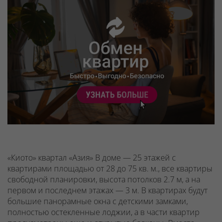
«Киото» квартал «Азия» В доме — 25 этажей с
квартирами площадью от 28 до 75 кв. м., все квартиры
свободной планировки, высота потолков 2.7 м, а на
первом и последнем этажах — 3 м. В квартирах будут
большие панорамные окна с детскими замками,
полностью остекленные лоджии, а в части квартир