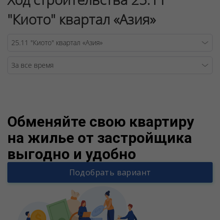
"Киото" квартал «Азия»
Warning
/v
Обменяйте свою квартиру
на жилье от застройщика
выгодно и удобно
Подобрать вариант