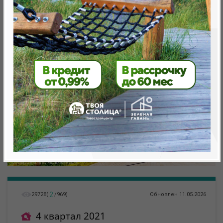
метро «Ковальская Слобода», 566 м
2
29728
(
/
969
)
Обновлен 11.05.2026
4 квартал 2021