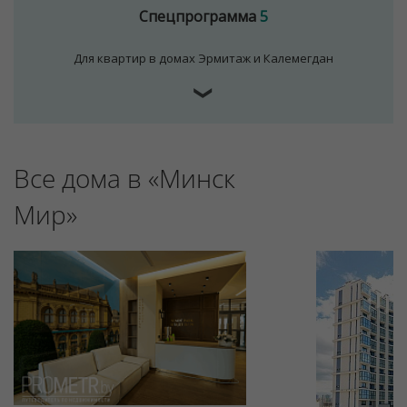
Спецпрограмма
5
Для квартир в домах Эрмитаж и Калемегдан
❯
Все дома в «Минск
Для обеспечения удобства пользователей сайта
используются cookies
Мир»
Принять
Отклонить