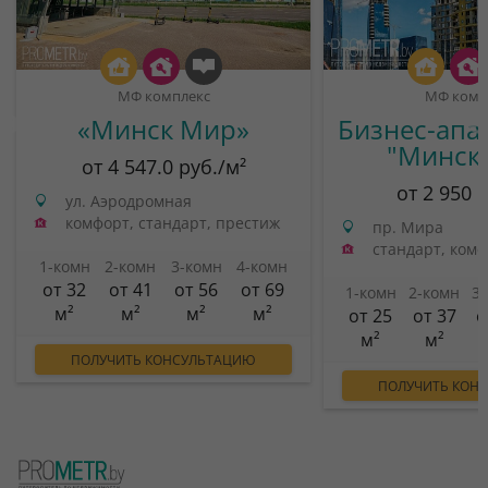
МФ комплекс
МФ комп
«Минск Мир»
Бизнес-апа
"Минск
от 4 547.0 руб./м²
от 2 950 
ул. Аэродромная
комфорт, стандарт, престиж
пр. Мира
стандарт, ком
1-комн
2-комн
3-комн
4-комн
от 32
от 41
от 56
от 69
1-комн
2-комн
3
м²
м²
м²
м²
от 25
от 37
о
м²
м²
ПОЛУЧИТЬ КОНСУЛЬТАЦИЮ
ПОЛУЧИТЬ КОН