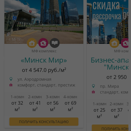
МФ комплекс
МФ комп
«Минск Мир»
Бизнес-апа
"Минск
от 4 547.0 руб./м²
от 2 950 
ул. Аэродромная
комфорт, стандарт, престиж
пр. Мира
стандарт, ком
1-комн
2-комн
3-комн
4-комн
от 32
от 41
от 56
от 69
1-комн
2-комн
3
м²
м²
м²
м²
от 25
от 37
о
м²
м²
ПОЛУЧИТЬ КОНСУЛЬТАЦИЮ
ПОЛУЧИТЬ КОН