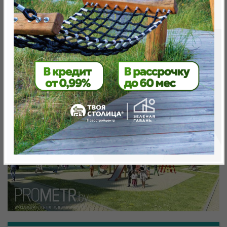
Минск, Октябрьский, ул. Кижеватова
метро «Ковальская Слобода», 566 м