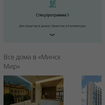
Спецпрограмма
5
Для квартир в домах Эрмитаж и Калемегдан
❯
Все дома в «Минск
Для обеспечения удобства пользователей сайта
используются cookies
Мир»
Принять
Отклонить