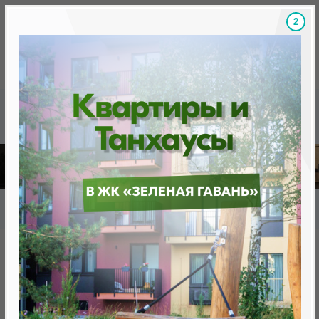
1
Скидки на новостройки, бонусы
Готовые новост
Главная
База новостроек Минска
«Минск Мир»
30.12 «Квебек», квартал "Северная Америка"
30.12 «Квебек», квартал
"Северная Америка"
нет в продаже