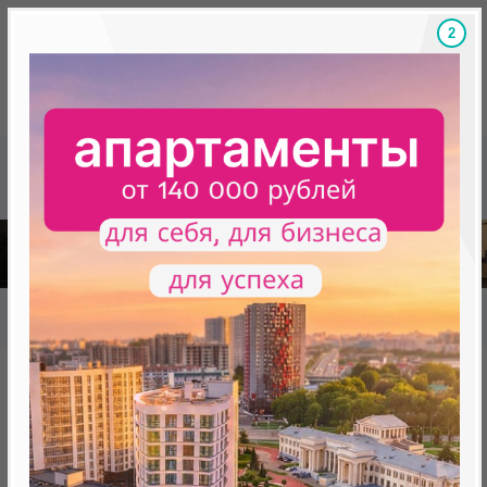
1
Скидки на новостройки, бонусы
Готовые новост
Главная
База новостроек Минска
«Минск Мир»
20.1 «Танго», квартал «Мировые танцы»
20.1 «Танго», квартал
«Мировые танцы»
нет в продаже