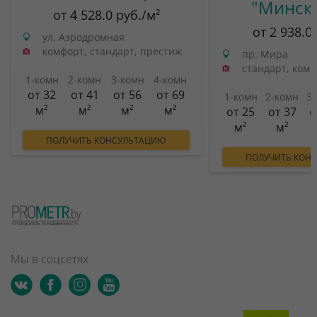
"Минск
от 4 528.0 руб./м²
от 2 938.0
ул. Аэродромная
комфорт, стандарт, престиж
пр. Мира
стандарт, ком
1-комн
2-комн
3-комн
4-комн
от 32
от 41
от 56
от 69
1-комн
2-комн
3
м²
м²
м²
м²
от 25
от 37
о
м²
м²
ПОЛУЧИТЬ КОНСУЛЬТАЦИЮ
ПОЛУЧИТЬ КОН
Мы в соцсетях