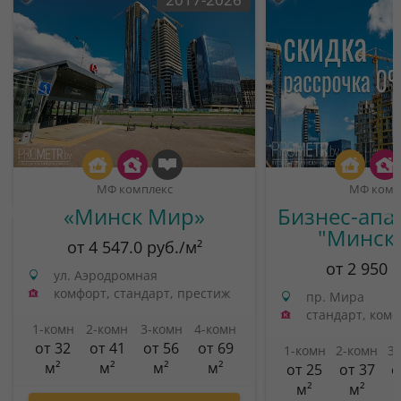
МФ комплекс
МФ комп
«Минск Мир»
Бизнес-апа
"Минск
от 4 547.0 руб./м²
от 2 950 
ул. Аэродромная
комфорт, стандарт, престиж
пр. Мира
стандарт, ком
1-комн
2-комн
3-комн
4-комн
от 32
от 41
от 56
от 69
1-комн
2-комн
3
м²
м²
м²
м²
от 25
от 37
о
м²
м²