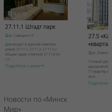
27.11.1 Штадт парк
27.5 «Ка
ул. Савицкого,9
«квартал
Дом входит в единый комплекс
домов 27.11.1, 27.11.2, 27.11.3 с
ул. Левина, 
общим гараж-стоянкой 27.11.8 по
г.п. ...
Готовый дом п
Подробнее о доме
двухуровневы
77 квартир ме
кв.м. ...
Подробнее 
Новости по «Минск
Мир»