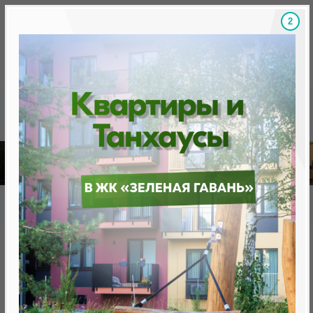
1
Скидки на новостройки, бонусы
Готовые новост
Главная
База новостроек Минска
«Минск Мир»
19.7 "Дубровник", квартал "Южная Европа"
19.7 "Дубровник", квартал
"Южная Европа"
нет в продаже