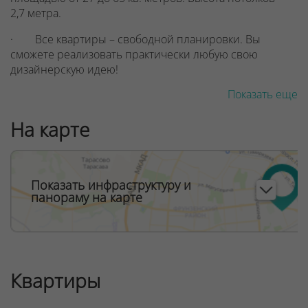
2,7 метра.
· Все квартиры – свободной планировки. Вы
сможете реализовать практически любую свою
дизайнерскую идею!
Показать еще
· В доме – 3 бесшумных и скоростных лифта
известного мирового производителя OTIS
На карте
грузоподъемностью 1000 и 450 кг. В том числе и
панорамный!
Большие окна от потолка до пола, остекленные
лоджии и балконы. Солнца и света в квартирах будет
Показать инфраструктуру и
панораму на карте
много! Кстати, для безопасности и удобства жильцов
нижняя часть окна высотой 1,1 метра от пола будет
глухой с заполнением триплексом. Ограждения
нижних частей лоджий – металлические со вставками
из листов перфорированного металла.
Квартиры
· Просторные, светлые, с потолками высотой 3,6
метра и дизайнерским оформлением – лобби