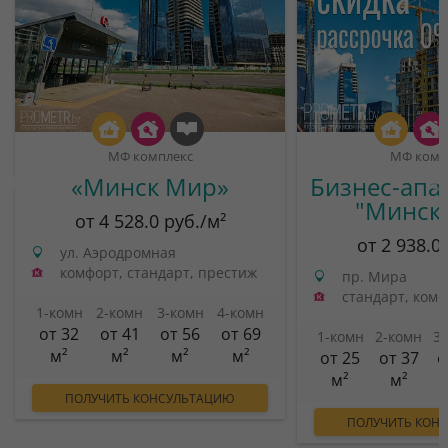
МФ комплекс
МФ комп
«Минск Мир»
Бизнес-апа
"Минск
от 4 528.0 руб./м²
от 2 938.0
ул. Аэродромная
комфорт, стандарт, престиж
пр. Мира
стандарт, ком
1-комн
2-комн
3-комн
4-комн
от 32
от 41
от 56
от 69
1-комн
2-комн
3
м²
м²
м²
м²
от 25
от 37
о
м²
м²
ПОЛУЧИТЬ КОНСУЛЬТАЦИЮ
ПОЛУЧИТЬ КОН