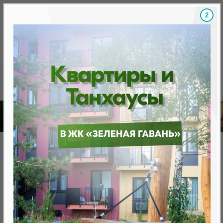
1
Скидки на новостройки, бонусы
Готовые новост
Главная
База новостроек Минска
«Минск Мир»
18.1 «Пекин», квартал "Чемпионов"
18.1 «Пекин», квартал
"Чемпионов"
нет в продаже