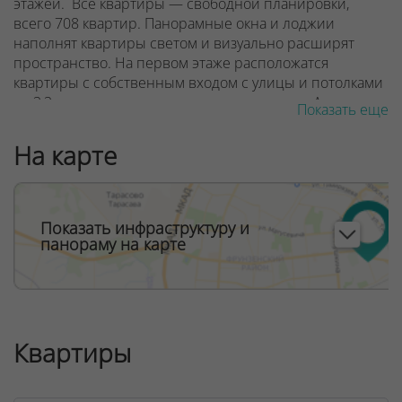
этажей. Все квартиры — свободной планировки,
всего 708 квартир. Панорамные окна и лоджии
наполнят квартиры светом и визуально расширят
пространство. На первом этаже расположатся
квартиры с собственным входом с улицы и потолками
до 3,3 м, а также коммерческие помещения. А на самых
Показать еще
высоких этажах — двухэтажные пентхаусы с открытой
террасой прямо на крыше дома.
На карте
ООО "Твоя столицаконсалт", УНП 190285638, лицензия
№02240/129 от 06.09.06г.
Показать инфраструктуру и
Договор на оказание риэлтерских услуг № 447/6, от
панораму на карте
04.09.2025
Квартиры