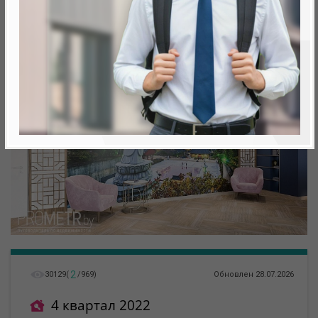
метро «Ковальская Слобода», 566 м
2
30129
(
/
969
)
Обновлен 28.07.2026
4 квартал 2022