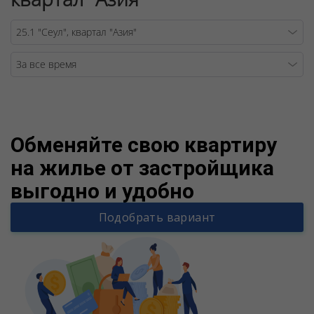
Warning
/v
Обменяйте свою квартиру
на жилье от застройщика
выгодно и удобно
Подобрать вариант