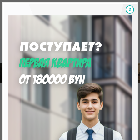
1
Скидки на новостройки, бонусы
Готовые новост
Главная
База новостроек Минска
«Минск Мир»
25.1 "Сеул", квартал "Азия"
25.1 "Сеул", квартал "Азия"
нет в продаже
Минск, Октябрьский, ул. Михаила Савицкого