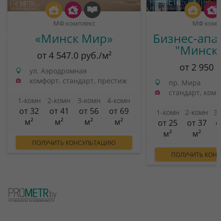
МФ комплекс
МФ комп
«Минск Мир»
Бизнес-апа
"Минск
от 4 547.0 руб./м²
от 2 950 
ул. Аэродромная
комфорт, стандарт, престиж
пр. Мира
стандарт, ком
1-комн
2-комн
3-комн
4-комн
от 32
от 41
от 56
от 69
1-комн
2-комн
3
м²
м²
м²
м²
от 25
от 37
о
м²
м²
ПОЛУЧИТЬ КОНСУЛЬТАЦИЮ
ПОЛУЧИТЬ КОН