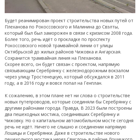
Будет реанимирован проект строительства новых путей от
Плеханова по Рокоссовского и Малинина до Свэлты,
который был был заморожен в связи с кризисом 2008 года.
Более того, речь идёт о прокладке по проспекту
Рокоссовского новой трамвайной линии от улицы
Октябрьской до жилых районов Чижовка и Ангарская.
Сохранится трамвайная линия на Плеханова.
Скорее всего, он будет связан с проектом, напрямую
связывающим Серебрянку с железнодорожным вокзалом
через улицу Тростенецкую, который обсуждался в 2011
году, а в 2016 году и вовсе попал на Генплан.
К сожалению, в этом плане нет ни слова о строительстве
новых путепроводов, которые соединяли бы Серебрянку с
другими районами города. Правда, В 2023 были построены
два пешеходных мостика, соединивших Серебрянку и
Чижовку. Но о капитальном автомобильном мосте сегодня
речь не идёт. Ничего не слышно и соединении напрямую
Лошицы и Серебрянки. Даже в строительстве нового
пешеходного мостика через Свислочь в районе Лошицкого