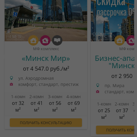
МФ комплекс
МФ комп
«Минск Мир»
Бизнес-апа
"Минск
от 4 547.0 руб./м²
от 2 950 
ул. Аэродромная
комфорт, стандарт, престиж
пр. Мира
стандарт, ком
1-комн
2-комн
3-комн
4-комн
от 32
от 41
от 56
от 69
1-комн
2-комн
3
м²
м²
м²
м²
от 25
от 37
о
м²
м²
ПОЛУЧИТЬ КОНСУЛЬТАЦИЮ
ПОЛУЧИТЬ КОН