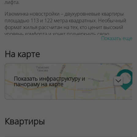
лифта.
Изюминка новостройки – двухуровневые квартиры
площадью 113 и 122 метра квадратных. Необычный
формат жилья рассчитан на тех, кто ценит высокий
уровень комфорта и хочет подчеркнуть свою
Показать еще
индивидуальность.
На карте
ООО "Твоя столицаконсалт", УНП 190285638, лицензия
№02240/129 от 06.09.06г.
Договор на оказание риэлтерских услуг № 447/6, от
04.09.2025
Показать инфраструктуру и
панораму на карте
Квартиры