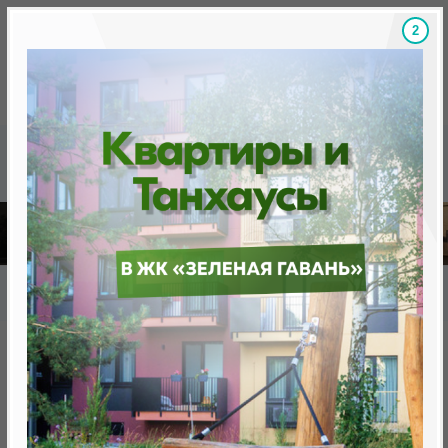
1
Скидки на новостройки, бонусы
Готовые новост
Главная
База новостроек Минска
«Минск Мир»
18.8 «Турин» квартал "Чемпионов"
18.8 «Турин» квартал
"Чемпионов"
нет в продаже