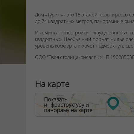
Дом «Турин» - это 15 этажей, квартиры со
до 74 квадратных метров, панорамные окна
Изюминка новостройки – двухуровневые к
квадратных. Необычный формат жилья расс
уровень комфорта и хочет подчеркнуть св
ООО "Твоя столицаконсалт", УНП 190285638
Договор на оказание риэлтерских услуг № 44
На карте
Показать
инфраструктуру и
панораму на карте