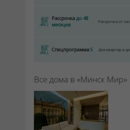
Рассрочка
до 48
Рассрочка от за
месяцев
Спецпрограмма
5
Для квартир в д
Все дома в «Минск Мир»