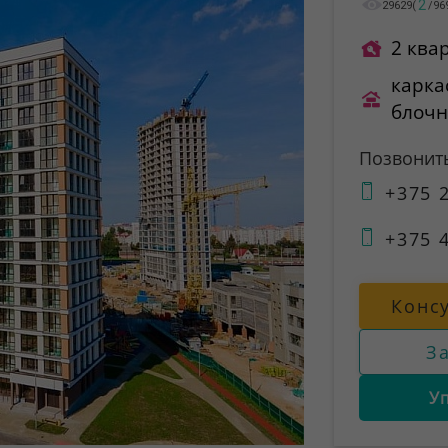
2
29629
(
/
96
2 ква
карка
блоч
Позвонит
+375 2
+375 4
Конс
З
У