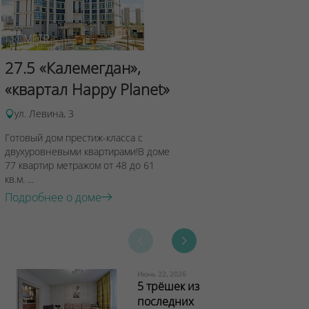
Сад Эрмит
27.5 «Калемегдан»,
ул.Лученка,4
«квартал Happy Planet»
Подробнее о 
ул. Левина, 3
Готовый дом престиж-класса с
двухуровневыми квартирами!В доме
77 квартир метражом от 48 до 61
кв.м. ...
Подробнее о доме
Июнь 22, 2026
5 трёшек из
последних