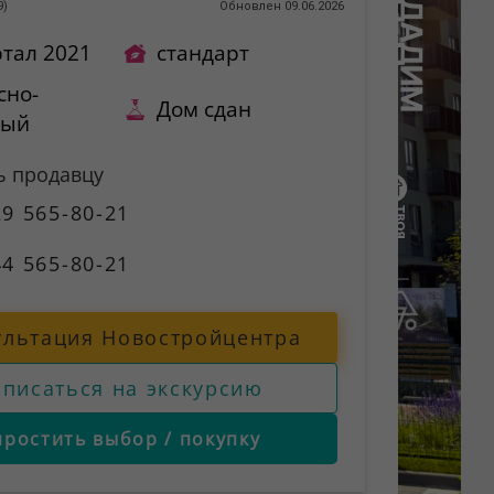
9
)
Обновлен 09.06.2026
ртал 2021
стандарт
сно-
Дом сдан
ный
ь продавцу
9 565-80-21
4 565-80-21
ультация Новостройцентра
аписаться на экскурсию
простить выбор / покупку