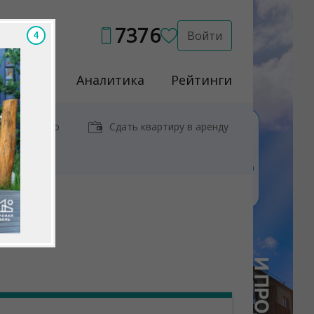
7376
Войти
2
Услуги
Аналитика
Рейтинги
иры у метро
Сдать квартиру в аренду