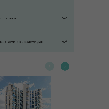
стройщика
❯
омах Эрмитаж и Калемегдан
❯