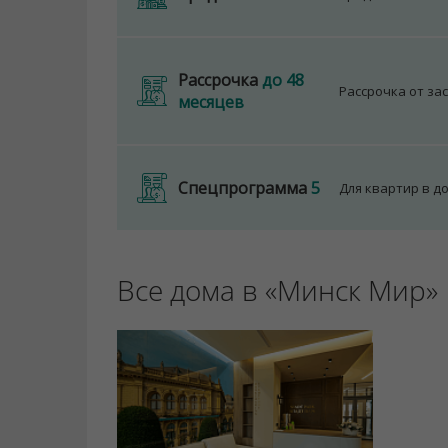
Рассрочка
до 48
Рассрочка от за
месяцев
Спецпрограмма
5
Для квартир в д
Все дома в «Минск Мир»