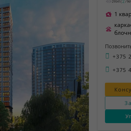
2
29541
(
/
96
1 ква
карка
блоч
Позвонит
+375 2
+375 4
Конс
З
У