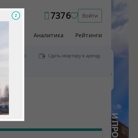
7376
Войти
1
Услуги
Аналитика
Рейтинги
иры у метро
Сдать квартиру в аренду