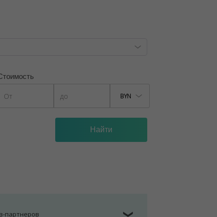
9/6, от 04.09.2025
Стоимость
BYN
ов-партнеров
❯