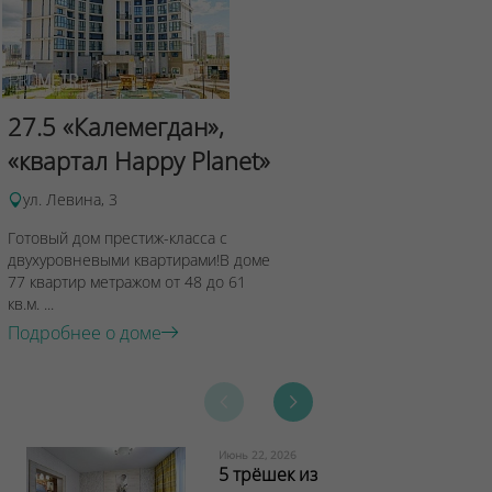
Сад Эрмит
27.5 «Калемегдан»,
ул.Лученка,4
«квартал Happy Planet»
Подробнее о 
ул. Левина, 3
Готовый дом престиж-класса с
двухуровневыми квартирами!В доме
77 квартир метражом от 48 до 61
кв.м. ...
Подробнее о доме
Июнь 22, 2026
5 трёшек из