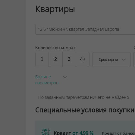
Квартиры
Договор на оказание риэлтерских услуг № 44
Количество комнат
1
2
3
4+
Срок сдачи
Больше
параметров
По заданным параметрам ничего не найдено
Специальные условия покупки
Кредит
от 4.99 %
Кредит от банк