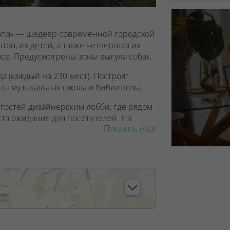
ропа» — шедевр современной городской
тов, их детей, а также четвероногих
сё. Предусмотрены зоны выгула собак.
а (каждый на 230 мест). Построят
ы музыкальная школа и библиотека.
гостей дизайнерским лобби, где рядом
та ожидания для посетителей. На
Показать еще
а с пеленальным столиком. Есть место,
удобства молодых мам и лиц с
дут пандусы.
откроют взору дивную картину
нанесена лёгкая тонировка,
ни. Все апартаменты с панорамными
, лицензия №02240/129 от 06.09.06г.