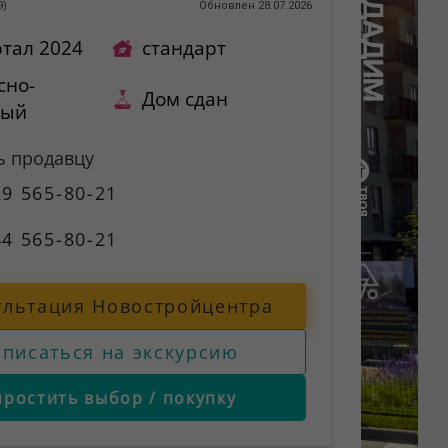
9
)
Обновлен 28.07.2026
ртал 2024
стандарт
сно-
Дом сдан
ный
ь продавцу
9 565-80-21
4 565-80-21
ультация Новостройцентра
аписаться на экскурсию
простить выбор / покупку