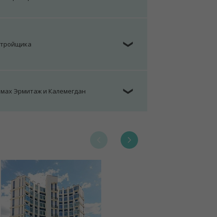
стройщика
❯
омах Эрмитаж и Калемегдан
❯