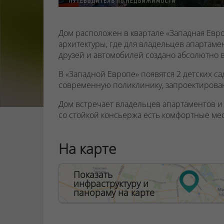
Дом расположен в квартале «Западная Ев
архитектуры, где для владельцев апартамен
друзей и автомобилей создано абсолютно в
В «Западной Европе» появятся 2 детских сад
современную поликлинику, запроектирован
Дом встречает владельцев апартаментов и 
со стойкой консьержа есть комфортные мес
первом уровне находится туалетная комнат
где можно оставлять детские коляски. Для 
На карте
ограниченными возможностями в домах бу
Панорамные окна — от пола до потолка! — 
Показать
растущего на глазах мегаполиса. Снаружи 
инфраструктуру и
обеспечивающая приватность личной жиз
панораму на карте
окнами и остекленными лоджиями.
ООО "Твоя столицаконсалт", УНП 190285638