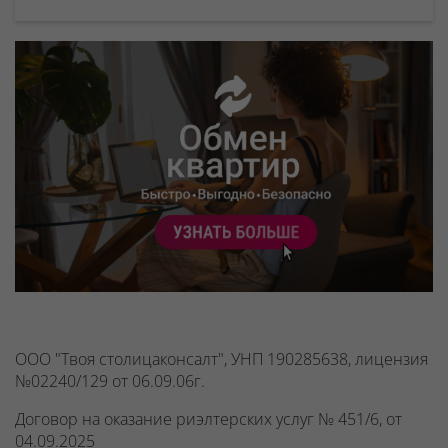
ООО "Твоя столицаконсалт", УНП 190285638, лицензия
№02240/129 от 06.09.06г.
Договор на оказание риэлтерских услуг № 451/6, от
04.09.2025