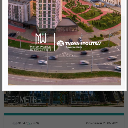
метро «Ковальская Слобода», 566 м
2
31647
(
/
969
)
Обновлен 28.06.2026