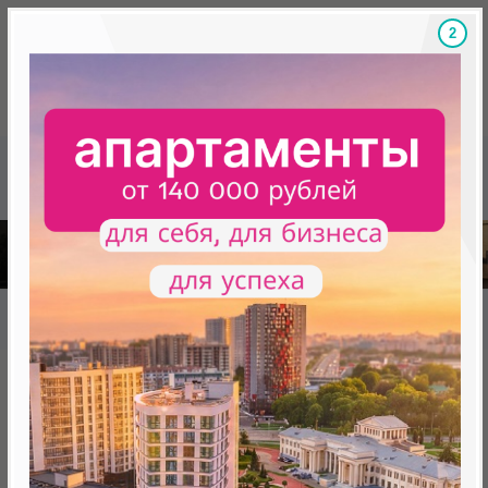
1
Скидки на новостройки, бонусы
Готовые новост
Главная
База новостроек Минска
«Минск Мир»
Сад Эрмитаж дом 27.6
Сад Эрмитаж дом 27.6
от 418 574.0 BYN (142 440 USD)
Минск, Октябрьский, ул.Лученка,4