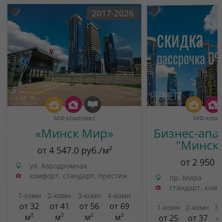
2017-2026
МФ комплекс
МФ комп
«Минск Мир»
Бизнес-апа
"Минск
от 4 547.0 руб./м²
от 2 950 
ул. Аэродромная
комфорт, стандарт, престиж
пр. Мира
стандарт, ком
1-комн
2-комн
3-комн
4-комн
от 32
от 41
от 56
от 69
1-комн
2-комн
3
м²
м²
м²
м²
от 25
от 37
о