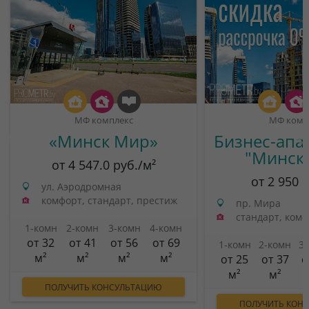
МФ комплекс
МФ комп
«Минск Мир»
Бизнес-апа
"Минск
от 4 547.0 руб./м²
от 2 950 
ул. Аэродромная
комфорт, стандарт, престиж
пр. Мира
стандарт, ком
1-комн
2-комн
3-комн
4-комн
от 32
от 41
от 56
от 69
1-комн
2-комн
3
м²
м²
м²
м²
от 25
от 37
о
м²
м²
ПОЛУЧИТЬ КОНСУЛЬТАЦИЮ
ПОЛУЧИТЬ КОН