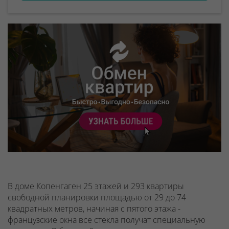
В доме Копенгаген 25 этажей и 293 квартиры
свободной планировки площадью от 29 до 74
квадратных метров, начиная с пятого этажа -
французские окна все стекла получат специальную