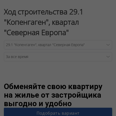
Ход строительства 29.1
"Копенгаген", квартал
"Северная Европа"
Warning
/v
Обменяйте свою квартиру
на жилье от застройщика
выгодно и удобно
Подобрать вариант