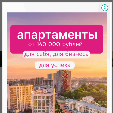
1
Скидки на новостройки, бонусы
Готовые новост
Главная
База новостроек Минска
«Минск Мир»
29.1 "Копенгаген", квартал "Северная Европа"
29.1 "Копенгаген", квартал
"Северная Европа"
нет в продаже