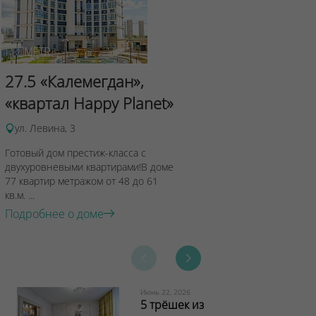
Сад Эрмит
27.5 «Калемегдан»,
ул.Лученка,4
«квартал Happy Planet»
Подробнее о 
ул. Левина, 3
Готовый дом престиж-класса с
двухуровневыми квартирами!В доме
77 квартир метражом от 48 до 61
кв.м. ...
Подробнее о доме
Июнь 22, 2026
5 трёшек из