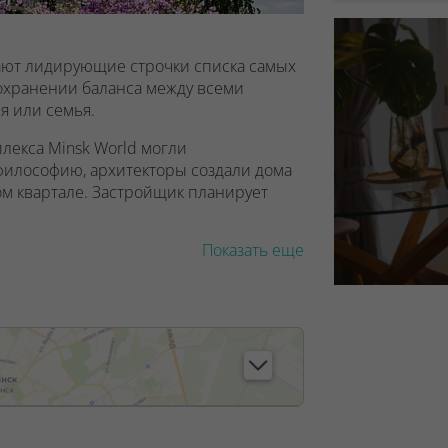
мают лидирующие строчки списка самых
сохранении баланса между всеми
я или семья.
лекса Minsk World могли
 философию, архитекторы создали дома
ом квартале. Застройщик планирует
Показать еще
е комфорт городской жизни и
ура комплекса, в том числе детская и
упности, внутри квартала
портивные площадки, зоны отдыха и
ого деревьев, кустарников и цветов, а
 сердце проекта.
лекса
иант в плане расположения. Одна из