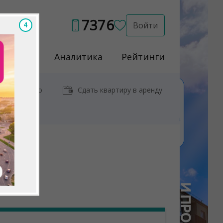
7376
Войти
1
Услуги
Аналитика
Рейтинги
иры у метро
Сдать квартиру в аренду