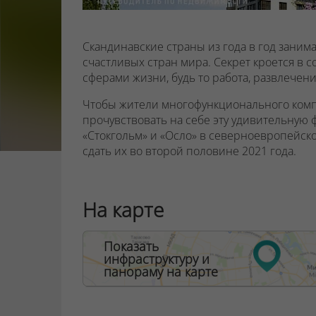
Скандинавские страны из года в год зани
счастливых стран мира. Секрет кроется в 
сферами жизни, будь то работа, развлечени
Чтобы жители многофункционального комп
прочувствовать на себе эту удивительную
«Стокгольм» и «Осло» в северноевропейск
сдать их во второй половине 2021 года.
Квартал «Северная Европа» сочетает в себ
экологичность загородной. Вся инфраструкт
На карте
взрослая поликлиники, будет в пешей дост
запроектирован детский сад, игровые и с
выгула домашних животных. Здесь будет мн
Показать
через дорогу – шикарный парк – «зеленое»
инфраструктуру и
панораму на карте
Парк запроектирован в самом центре комп
Квартал «Северная Европа» - отличный вар