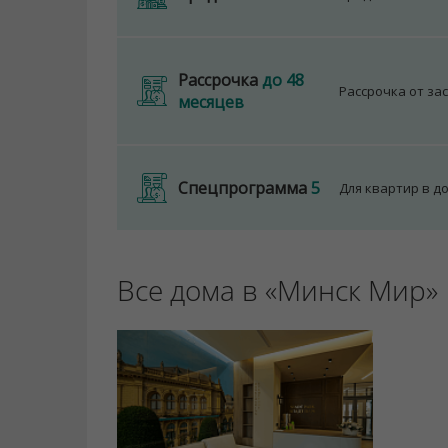
Рассрочка
до 48
Рассрочка от за
месяцев
Спецпрограмма
5
Для квартир в д
Все дома в «Минск Мир»