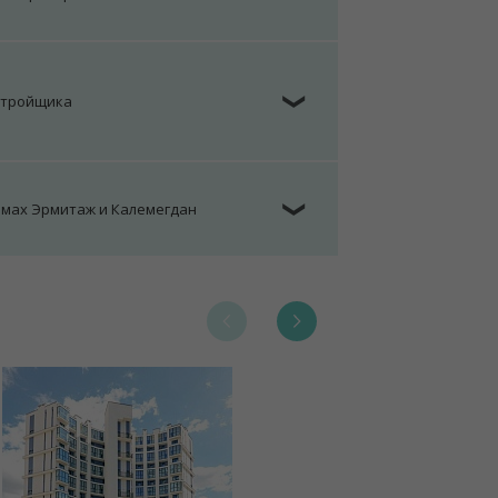
стройщика
❯
омах Эрмитаж и Калемегдан
❯