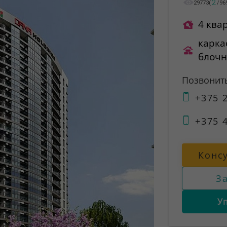
2
29773
(
/
96
4 ква
карка
блоч
Позвонит
+375 2
+375 4
Конс
З
У