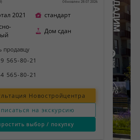
9
)
Обновлен 28.07.2026
ртал 2021
стандарт
сно-
Дом сдан
ный
ь продавцу
9 565-80-21
4 565-80-21
ультация Новостройцентра
аписаться на экскурсию
простить выбор / покупку