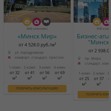
МФ комплекс
МФ комп
«Минск Мир»
Бизнес-апа
"Минск
от 4 528.0 руб./м²
от 2 938.0
ул. Аэродромная
комфорт, стандарт, престиж
пр. Мира
стандарт, ком
1-комн
2-комн
3-комн
4-комн
от 32
от 41
от 56
от 69
1-комн
2-комн
3
м²
м²
м²
м²
от 25
от 37
о
м²
м²
ПОЛУЧИТЬ КОНСУЛЬТАЦИЮ
ПОЛУЧИТЬ КОН