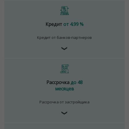
Возле дома предусмотрены велопарковки.
ООО "Твоя столицаконсалт", УНП 190285638, лицензия
№02240/129 от 06.09.06г.
Кредит
от 4.99 %
Договор на оказание риэлтерских услуг № 447/6, от
Кредит от банков-партнеров
04.09.2025
❯
Рассрочка
до 48
месяцев
Рассрочка от застройщика
❯