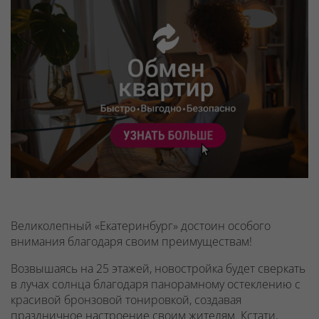
Великолепный «Екатеринбург» достоин особого
внимания благодаря своим преимуществам!
Возвышаясь на 25 этажей, новостройка будет сверкать
в лучах солнца благодаря панорамному остеклению с
красивой бронзовой тонировкой, создавая
праздничное настроение своим жителям. Кстати,