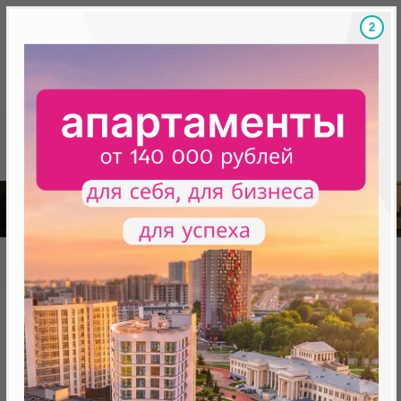
Скидки на новостройки, бонусы
Готовые новост
Главная
База новостроек Минска
«Минск Мир»
23.6 "Екатеринбург", квартал "Евразия"
23.6 "Екатеринбург", квартал
"Евразия"
от 277 443.0 BYN (94 807 USD)