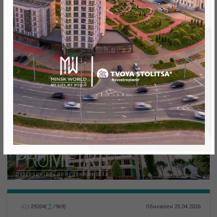
Минск, Октябрьский, Ул. Белградская
метро «Ковальская Слобода», 566 м
2
29204
(
/
969
)
Обновлен 25.04.2026