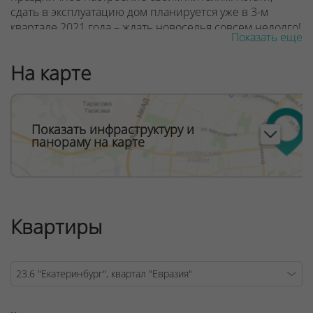
сдать в эксплуатацию дом планируется уже в 3-м
квартале 2021 года – ждать новоселья совсем недолго!
Показать еще
Все квартиры в «Екатеринбурге» – свободной
На карте
планировки, на выбор площадь – от 30 до 74 кв.
метров. Высота потолков – 2,7 метра, а на последнем
этаже – 3 метра.
Во всех квартирах предусмотрены остекленные
Показать инфраструктуру и
панораму на карте
лоджии и большие окна с детскими замками
безопасности, начиная с 5-го этажа – «французские».
Это значит, что в вашем жилье всегда будет много
света и солнца!
Окна квартир, выходящие на запад и юг, имеют вид на
Квартиры
городской парк, окна, выходящие на север – вид во
двор, а восточные окна – вид на соседние кварталы.
В дизайнерском лобби расположится место для
консьержа, уютная зона отдыха и санитарная комната