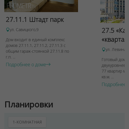
27.11.1 Штадт парк
27.5 «Ка
ул. Савицкого,9
«квартал
Дом входит в единый комплекс
домов 27.11.1, 27.11.2, 27.11.3 с
ул. Левина, 
общим гараж-стоянкой 27.11.8 по
г.п. ...
Готовый дом п
Подробнее о доме
двухуровневы
77 квартир ме
кв.м. ...
Подробнее 
Планировки
1-КОМНАТНАЯ
Для обеспечения удобства пользователей сайта