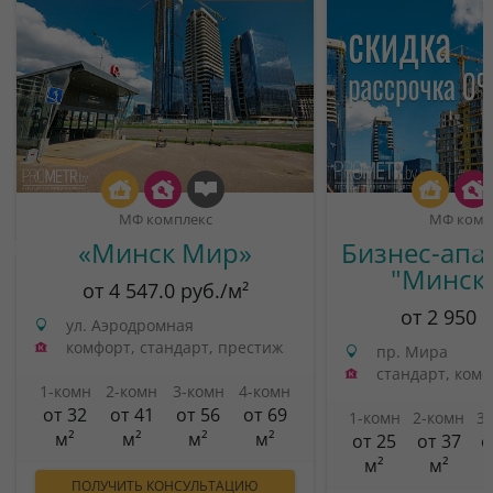
МФ комплекс
МФ комп
«Минск Мир»
Бизнес-апа
"Минск
от 4 547.0 руб./м²
от 2 950 
ул. Аэродромная
комфорт, стандарт, престиж
пр. Мира
стандарт, ком
1-комн
2-комн
3-комн
4-комн
от 32
от 41
от 56
от 69
1-комн
2-комн
3
м²
м²
м²
м²
от 25
от 37
о
м²
м²
ПОЛУЧИТЬ КОНСУЛЬТАЦИЮ