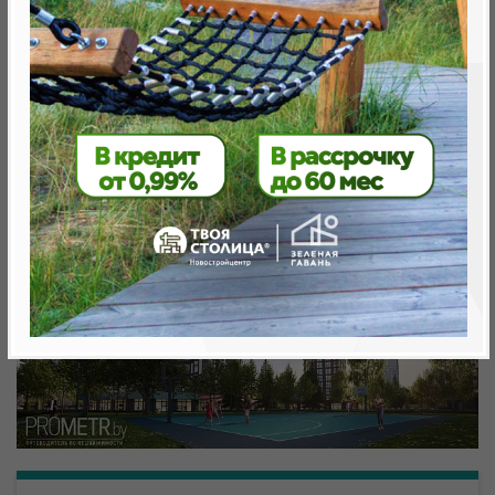
Минск, Октябрьский, ул. Жореса Алфёрова
метро «Ковальская Слобода», 566 м