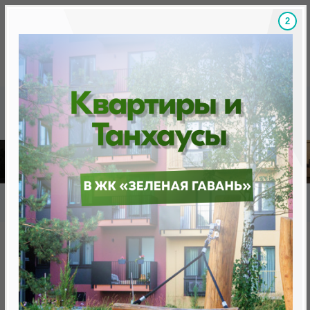
1
Скидки на новостройки, бонусы
Готовые новост
Главная
База новостроек Минска
«Минск Мир»
12.12 "Лиссабон", квартал "Западная Европа"
12.12 "Лиссабон", квартал
"Западная Европа"
нет в продаже