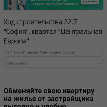
Ход строительства 22.7
"София", квартал "Центральная
Европа"
Warning
/v
Обменяйте свою квартиру
на жилье от застройщика
выгодно и удобно