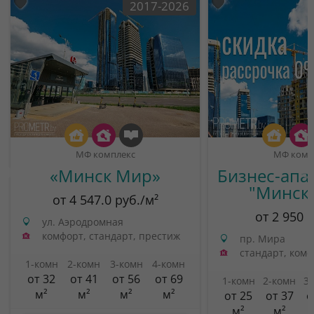
2017-2026
МФ комплекс
МФ комп
«Минск Мир»
Бизнес-апа
"Минск
от 4 547.0 руб./м²
от 2 950 
ул. Аэродромная
комфорт, стандарт, престиж
пр. Мира
стандарт, ком
1-комн
2-комн
3-комн
4-комн
от 32
от 41
от 56
от 69
1-комн
2-комн
3
м²
м²
м²
м²
от 25
от 37
о
м²
м²