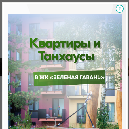
1
Скидки на новостройки, бонусы
Готовые новост
Главная
База новостроек Минска
«Минск Мир»
22.7 "София", квартал "Центральная Европа"
22.7 "София", квартал
"Центральная Европа"
нет в продаже