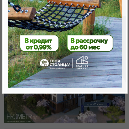
Минск, Октябрьский, просп .Мира д.10
метро «Ковальская Слобода», 566 м