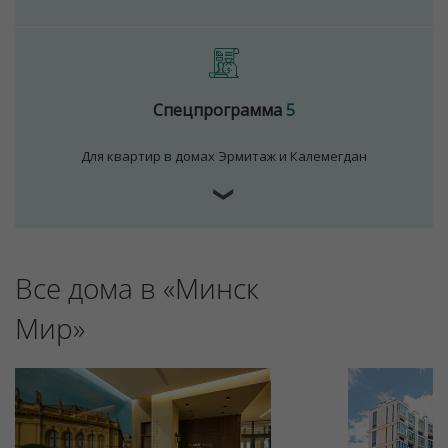
Спецпрограмма
5
Для квартир в домах Эрмитаж и Калемегдан
❯
Для обеспечения удобства пользователей сайта
Все дома в «Минск
используются cookies
Принять
Мир»
Отклонить