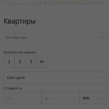
ООО "Твоя столицаконсалт", УНП 190285638, лицензия
№02240/129 от 06.09.06г.
Договор на оказание риэлтерских услуг № 448/6, от
Квартиры
04.09.2025
Количество комнат
1
2
3
4+
Срок сдачи
Стоимость
BYN