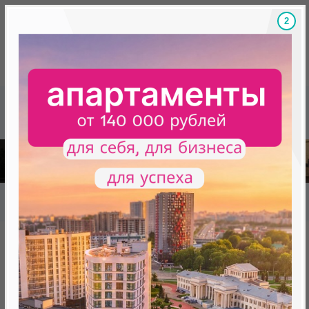
1
Скидки на новостройки, бонусы
Готовые новост
Главная
База новостроек Минска
«Минск Мир»
9.2 "Сантьяго", квартал "Южная Америка"
9.2 "Сантьяго", квартал "Южная
Америка"
нет в продаже