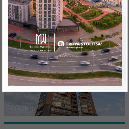
Минск, Октябрьский, ул. Жореса Алферова
метро «Ковальская Слобода», 566 м
Объект реализован