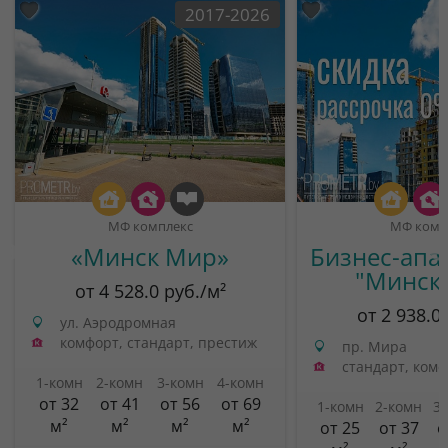
2017-2026
МФ комплекс
МФ комп
«Минск Мир»
Бизнес-апа
"Минск
от 4 528.0 руб./м²
от 2 938.0
ул. Аэродромная
комфорт, стандарт, престиж
пр. Мира
стандарт, ком
1-комн
2-комн
3-комн
4-комн
от 32
от 41
от 56
от 69
1-комн
2-комн
3
м²
м²
м²
м²
от 25
от 37
о