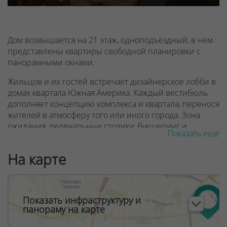
Дом возвышается на 21 этаж, одноподъездный, в нем
представлены квартиры свободной планировки с
панорамными окнами.
Жильцов и их гостей встречает дизайнерское лобби в
домах квартала Южная Америка. Каждый вестибюль
дополняет концепцию комплекса и квартала, перенося
жителей в атмосферу того или иного города. Зона
ожидания, пеленальные столики, букшеринг и,
Показать еще
конечно же, много естественного света. Обслуживать
жителей будут три лифта: грузовой, пассажирский и
На карте
панорамный.
Рядом с кварталом «Южная Америка» строится
крупнейший ТРЦ Avia Mall, Международный
Показать инфраструктуру и
финансовый центр, станция третьей линии метро
панораму на карте
Аэродромная.