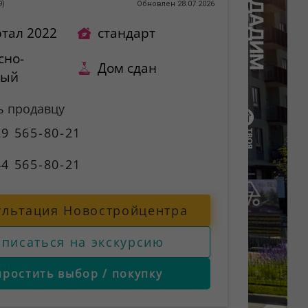
9
)
Обновлен 28.07.2026
ртал 2022
стандарт
сно-
Дом сдан
ный
ь продавцу
9 565-80-21
4 565-80-21
ультация Новостройцентра
аписаться на экскурсию
простить выбор / покупку