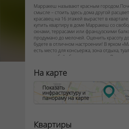
Марракеш называют красным городом.Поче
смысле – стоить здесь дома другой расцвет
красавец на 16 этажей вырастет в кварта
купить квартиру в доме Марракеш со сво
окнами, террасами или французскими балко
продумано до мелочей. Оценить красоту до
будете в отличном настроении! В ярком «М
есть место для консьержа, зона отдыха, туа
животных, байк-бокс и колясочная. Возле
не помешают ,дворы без машин, открытые 
квартала. В центре жилой застройки появит
На карте
спортивные площадки. Через дорогу от кв
фонтанами и аттракционами, зонами отдых
Показать
инфраструктуру и
панораму на карте
ООО "Твоя столицаконсалт", УНП 190285638
Договор на оказание риэлтерских услуг № 44
Квартиры