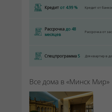
Кредит
от 4.99 %
Кредит от банк
Рассрочка
до 48
Рассрочка от за
месяцев
Спецпрограмма
5
Для квартир в д
Все дома в «Минск Мир»