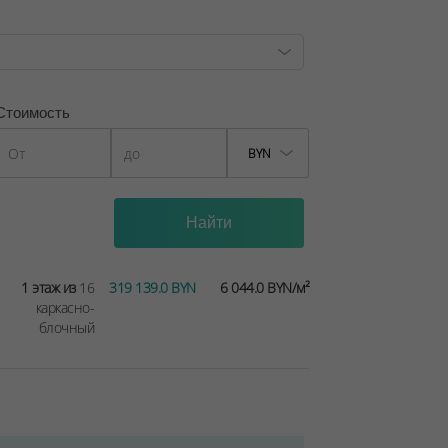
Стоимость
BYN
1 этаж из
16
319 139.0 BYN
6 044.0 BYN/м²
каркасно-
блочный