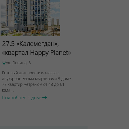
Сад Эрмит
27.5 «Калемегдан»,
ул.Лученка,4
«квартал Happy Planet»
Подробнее о 
ул. Левина, 3
Готовый дом престиж-класса с
двухуровневыми квартирами!В доме
77 квартир метражом от 48 до 61
кв.м. ...
Подробнее о доме