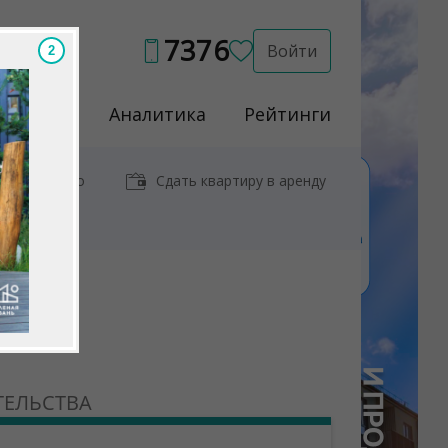
7376
Войти
1
Услуги
Аналитика
Рейтинги
иры у метро
Сдать квартиру в аренду
ТЕЛЬСТВА