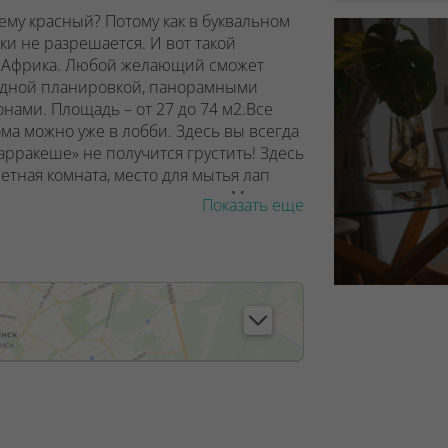
му красный? Потому как в буквальном
ки не разрешается. И вот такой
ле Африка. Любой желающий сможет
бодной планировкой, панорамными
нами. Площадь – от 27 до 74 м2.Все
ма можно уже в лобби. Здесь вы всегда
арракеше» не получится грустить! Здесь
летная комната, место для мытья лап
 дома – велосипедные парковки. Машины
Показать еще
парковки находятся на периферии
ся детский сад, уже есть игровые и
артала появится шикарный парк с
а и выгула домашних животных.
, лицензия №02240/129 от 06.09.06г.
7/6, от 04.09.2025