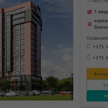
2
29631
(
/
96
1 ква
карка
блоч
Позвонит
+375 2
+375 4
Конс
З
У