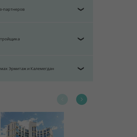
ов-партнеров
❯
стройщика
❯
омах Эрмитаж и Калемегдан
❯