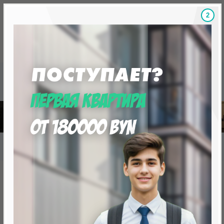
1
Скидки на новостройки, бонусы
Готовые новост
Главная
База новостроек Минска
«Минск Мир»
25.9 "Мумбаи", квартал "Азия"
25.9 "Мумбаи", квартал "Азия"
нет в продаже
Минск, Октябрьский, ул. Брилевская