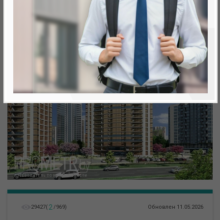
метро «Ковальская Слобода», 566 м
2
29427
(
/
969
)
Обновлен 11.05.2026