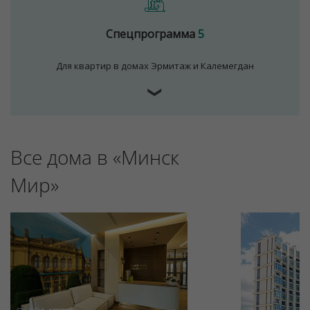
Спецпрограмма
5
Для квартир в домах Эрмитаж и Калемегдан
❯
Для обеспечения удобства пользователей сайта
Все дома в «Минск
используются cookies
Мир»
Принять
Отклонить