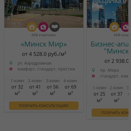
МФ комплекс
МФ комп
«Минск Мир»
Бизнес-апа
"Минск
от 4 528.0 руб./м²
от 2 938.0
ул. Аэродромная
комфорт, стандарт, престиж
пр. Мира
стандарт, ком
1-комн
2-комн
3-комн
4-комн
от 32
от 41
от 56
от 69
1-комн
2-комн
3
м²
м²
м²
м²
от 25
от 37
о
м²
м²
ПОЛУЧИТЬ КОНСУЛЬТАЦИЮ
ПОЛУЧИТЬ КОН