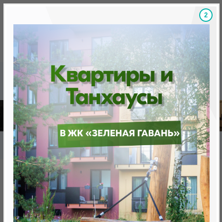
1
Скидки на новостройки, бонусы
Готовые новост
Главная
База новостроек Минска
«Минск Мир»
12.14 "Женева", квартал "Западная Европа"
12.14 "Женева", квартал
"Западная Европа"
нет в продаже