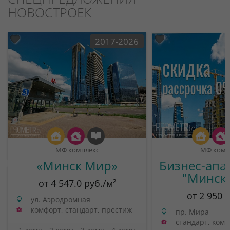
НОВОСТРОЕК
2017-2026
МФ комплекс
МФ комп
«Минск Мир»
Бизнес-апа
"Минск
от 4 547.0 руб./м²
от 2 950 
ул. Аэродромная
комфорт, стандарт, престиж
пр. Мира
стандарт, ком