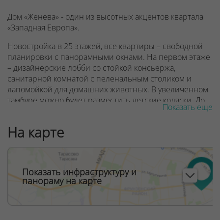
Дом «Женева» - один из высотных акцентов квартала
«Западная Европа».
Новостройка в 25 этажей, все квартиры – свободной
планировки с панорамными окнами. На первом этаже
– дизайнерские лобби со стойкой консьержа,
санитарной комнатой с пеленальным столиком и
лапомойкой для домашних животных. В увеличенном
тамбуре можно будет разместить детские коляски. До
Показать еще
квартир жителей доставят 3 скоростных лифта, один
из которых – панорамный.
На карте
В квартале «Западная Европа» в будущем появятся
детский сад и поликлиника, запроектированы
спортивные и десткие игровые площадки. Дом
Показать инфраструктуру и
Женева находится в шаговой доступности от
панораму на карте
строящейся станции метро Аэродромная и торгово-
развлекательного комплекса Avia mall.