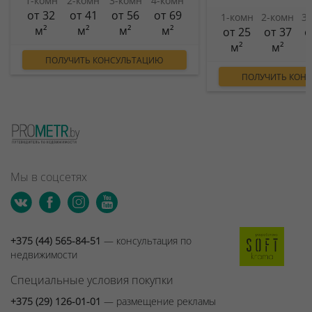
1-комн
2-комн
3-комн
4-комн
от 32
от 41
от 56
от 69
1-комн
2-комн
3
м²
м²
м²
м²
от 25
от 37
о
м²
м²
ПОЛУЧИТЬ КОНСУЛЬТАЦИЮ
ПОЛУЧИТЬ КОН
Мы в соцсетях
+375 (44) 565-84-51
— консультация по
недвижимости
Специальные условия покупки
+375 (29) 126-01-01
— размещение рекламы