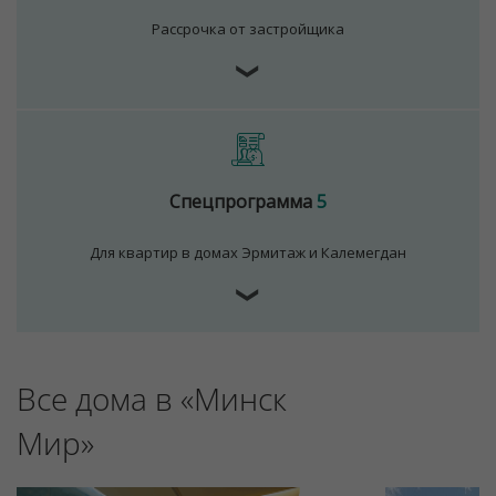
Рассрочка от застройщика
❯
Спецпрограмма
5
Для квартир в домах Эрмитаж и Калемегдан
❯
Для обеспечения удобства пользователей сайта
используются cookies
Принять
Все дома в «Минск
Отклонить
Мир»