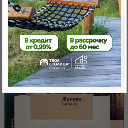
Минск, Октябрьский, ул. Жореса Алфёрова
метро «Ковальская Слобода», 566 м