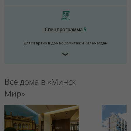
№02240/129 от 06.09.06г.
Договор на оказание риэлтерских услуг № 447/6, от
04.09.2025
Спецпрограмма
5
Для квартир в домах Эрмитаж и Калемегдан
❯
Все дома в «Минск
Мир»