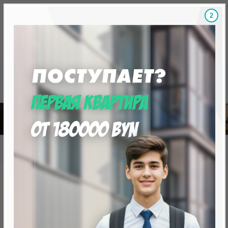
1
Скидки на новостройки, бонусы
Готовые новост
Главная
База новостроек Минска
«Минск Мир»
19.7 "Дубровник", квартал "Южная Европа"
19.7 "Дубровник", квартал
"Южная Европа"
нет в продаже