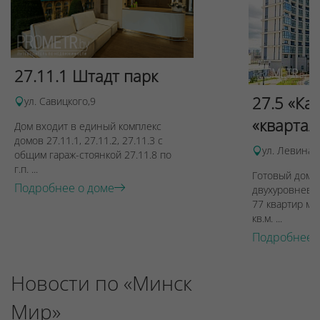
27.11.1 Штадт парк
27.5 «Ка
ул. Савицкого,9
«квартал
Дом входит в единый комплекс
домов 27.11.1, 27.11.2, 27.11.3 с
ул. Левина, 
общим гараж-стоянкой 27.11.8 по
г.п. ...
Готовый дом п
Подробнее о доме
двухуровневы
77 квартир ме
кв.м. ...
Подробнее 
Новости по «Минск
Мир»