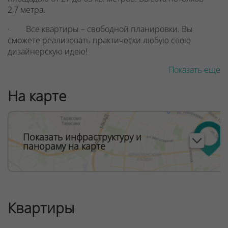
2,7 метра.
· Все квартиры – свободной планировки. Вы
сможете реализовать практически любую свою
дизайнерскую идею!
Показать еще
· В доме – 3 бесшумных и скоростных лифта
известного мирового производителя OTIS
На карте
грузоподъемностью 1000 и 450 кг. В том числе и
панорамный!
Большие окна от потолка до пола, остекленные
лоджии и балконы. Солнца и света в квартирах будет
Показать инфраструктуру и
панораму на карте
много! Кстати, для безопасности и удобства жильцов
нижняя часть окна высотой 1,1 метра от пола будет
глухой с заполнением триплексом. Ограждения
нижних частей лоджий – металлические со вставками
из листов перфорированного металла.
Квартиры
· Просторные, светлые, с потолками высотой 3,6
метра и дизайнерским оформлением – лобби