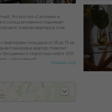
ный. Это все про «Салоники» в
ря и солнца мгновенно поднимает
лучаете, покупая квартиру в этом
 с квартирами площадью от 28 до 75 кв.
бодная планировка квартир позволит
Три бесшумных и скоростных лифта OTIS
 них – панорамный!
Показать еще
ники» - квартиры с большими окнами от
лоджиями, «французскими» балконами и
дходящий вариант. Нижняя часть
 снабжена усиленными небьющимися
ировых производителей – для
редусмотрены детские замки
а в вашей квартире в доме «Салоники»