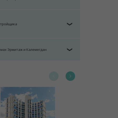
, лицензия №02240/129 от 06.09.06г.
7/6, от 04.09.2025
стройщика
❯
омах Эрмитаж и Калемегдан
❯