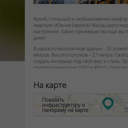
Яркий, стильный и необыкновенно комфорт
квартале «Южная Европа»! Фасад цвета мо
настроение. Какие преимущества еще вы по
доме?
В каркасно-монолитном здании – 25 этажей
метров. Высота потолков – 2,7 метра. Сво
создать интерьер под свой вкус и стиль. 
грузоподъемностью 1000 и 450 кг. Один из
Солнца и света будет много! В доме «Сало
На карте
потолка до пола, а также с остекленными 
открытыми террасами – каждый найдет по
сплошного остекления не открывается и
Показать
двухкамерными стеклопакетами ведущих м
инфраструктуру и
безопасности и удобства жильцов. Также п
панораму на карте
безопасности.
Панорамные окна, лоджии и террасы – свет