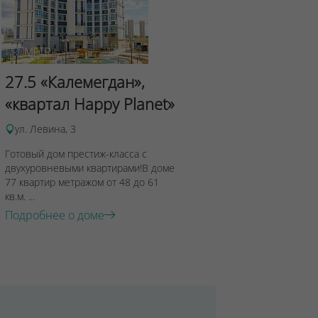
Сад Эрмит
27.5 «Калемегдан»,
ул.Лученка,4
«квартал Happy Planet»
Подробнее о 
ул. Левина, 3
Готовый дом престиж-класса с
двухуровневыми квартирами!В доме
77 квартир метражом от 48 до 61
кв.м. ...
Подробнее о доме