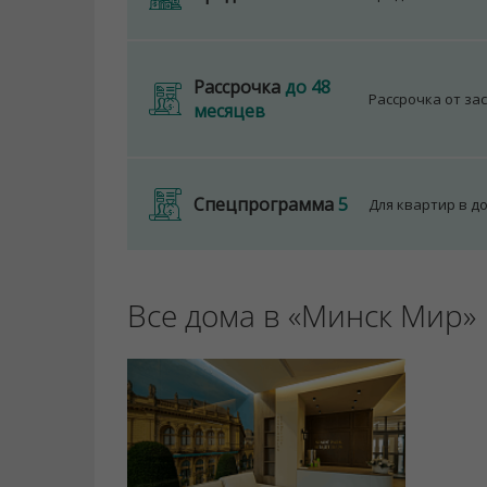
ООО "Твоя столицаконсалт", УНП 190285638
Договор на оказание риэлтерских услуг № 44
Рассрочка
до 48
Рассрочка от за
месяцев
Спецпрограмма
5
Для квартир в д
Все дома в «Минск Мир»