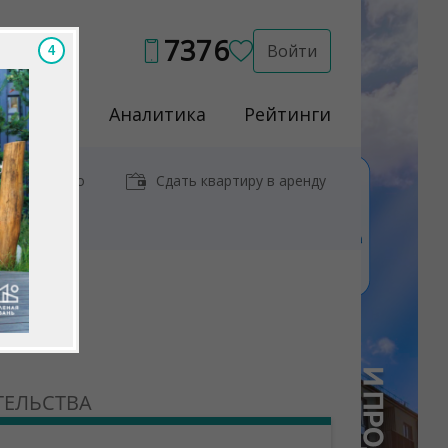
7376
Войти
2
Услуги
Аналитика
Рейтинги
иры у метро
Сдать квартиру в аренду
ТЕЛЬСТВА