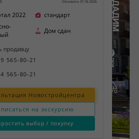
9
)
Обновлен 01.06.2026
ртал 2022
стандарт
сно-
Дом сдан
ный
ь продавцу
9 565-80-21
4 565-80-21
ультация Новостройцентра
аписаться на экскурсию
простить выбор / покупку