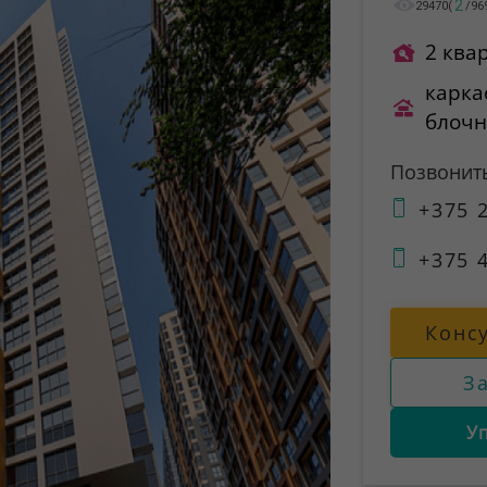
2
29470
(
/
96
2 ква
карка
блоч
Позвонит
+375 2
+375 4
Конс
З
У