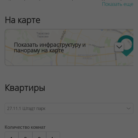
м2 в свободной планировке без отделки. В каждой
Показать еще
квартире от 1 до 5 окон от потолка до пола,
панорамное остекление. Балконы со стеклянным
На карте
ограждением. Высота потолков 2,72 м, последний этаж
– 3,02 мНа 1 этаже каждой секции: лобби жилого дома,
встроенные коммерческие помещения
общественного назначения.
Показать инфраструктуру и
панораму на карте
ООО "Твоя столицаконсалт", УНП 190285638, лицензия
№02240/129 от 06.09.06г.
Договор на оказание риэлтерских услуг № 451/6, от
04.09.2025
Квартиры
Количество комнат