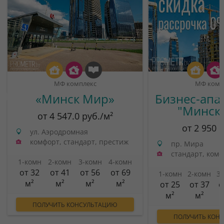
МФ комплекс
МФ комп
«Минск Мир»
Бизнес-апа
"Минск
от 4 547.0 руб./м²
от 2 950 
ул. Аэродромная
комфорт, стандарт, престиж
пр. Мира
стандарт, ком
1-комн
2-комн
3-комн
4-комн
от 32
от 41
от 56
от 69
1-комн
2-комн
3
м²
м²
м²
м²
от 25
от 37
о
м²
м²
ПОЛУЧИТЬ КОНСУЛЬТАЦИЮ
ПОЛУЧИТЬ КОН