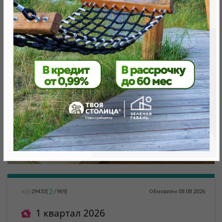
метро «Ковальская Слобода», 566 м
2
29433
(
/
969
)
Обновлен 08.08.2026
1 квартал 2026