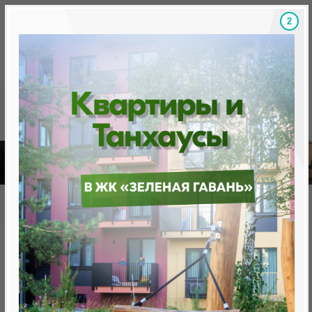
1
Скидки на новостройки, бонусы
Готовые новост
Главная
База новостроек Минска
«Минск Мир»
27.11.1 Штадт парк
27.11.1 Штадт парк
от 250 556.0 BYN (85 264 USD)
Минск, Октябрьский, ул. Савицкого,9