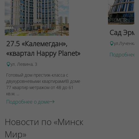
Сад Эрми
27.5 «Калемегдан»,
ул.Лученка,
«квартал Happy Planet»
Подробнее 
ул. Левина, 3
Готовый дом престиж-класса с
двухуровневыми квартирами!В доме
77 квартир метражом от 48 до 61
кв.м. ...
Подробнее о доме
Новости по «Минск
Мир»