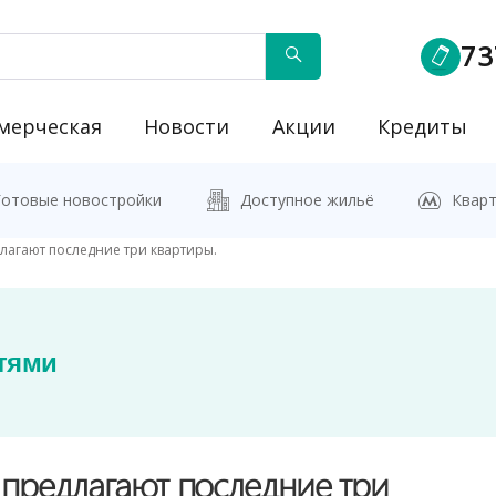
73
мерческая
Новости
Акции
Кредиты
йку"
Готовые новостройки
Доступное жильё
Кварт
лагают последние три квартиры.
тями
 предлагают последние три