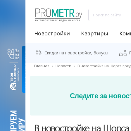
Новостройки
Квартиры
Ком
NEW "Узнай свою новостройку"
Аренда встроенных помещений
Продажа встроенных помещений
Классификация бизнес-центров
Аналитика рынка коммерческой недвижимости
Программа "Переезжаем в новостро
Калькулятор стоимости квартиры
Скидки на новостройки, бонусы
Главная
Новости
В новостройке на Щорса пред
Следите за новос
В новостройке на Щорса