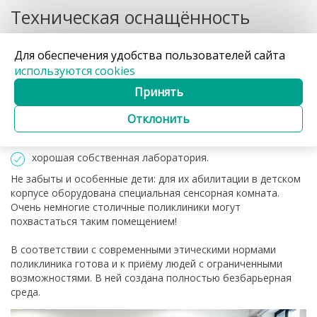
Техническая оснащённость
Поликлиника полностью оснащена современным
Для обеспечения удобства пользователей сайта
диагностическим оборудованием:
используются cookies
кабинет УЗИ,
Принять
рентген-кабинеты со изолирующими роллетами,
исключающими даже случайные утечки излучения
Отклонить
несколько кабинетов стоматолога,
хорошая собственная лаборатория.
Не забыты и особенные дети: для их абилитации в детском
корпусе оборудована специальная сенсорная комната.
Очень немногие столичные поликлиники могут
похвастаться таким помещением!
В соответствии с современными этическими нормами
поликлиника готова и к приёму людей с ограниченными
возможностями. В ней создана полностью безбарьерная
среда.