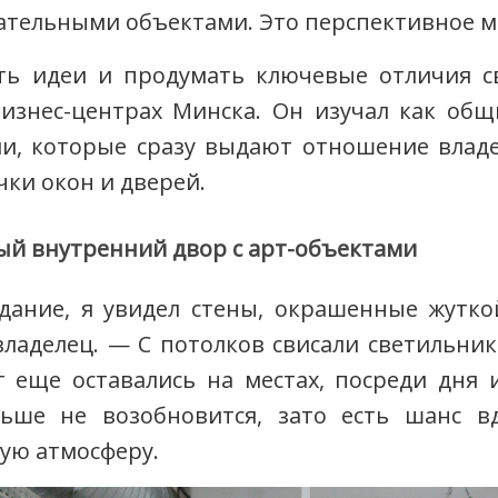
ательными объектами. Это перспективное м
ть идеи и продумать ключевые отличия св
бизнес-центрах Минска. Он изучал как общ
али, которые сразу выдают отношение влад
ки окон и дверей.
ый внутренний двор с арт-объектами
ание, я увидел стены, окрашенные жуткой
ладелец. ­— С потолков свисали светильник
 еще оставались на местах, посреди дня 
льше не возобновится, зато есть шанс в
ую атмосферу.