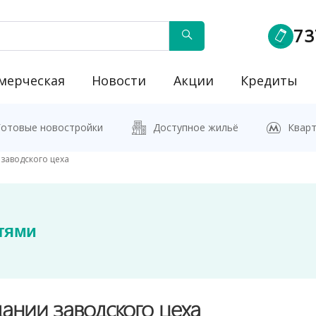
73
мерческая
Новости
Акции
Кредиты
йку"
Готовые новостройки
Доступное жильё
Кварт
заводского цеха
тями
ании заводского цеха