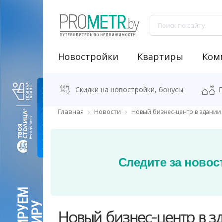
Новостройки
Квартиры
Ком
NEW "Узнай свою новостройку"
Аренда встроенных помещений
Продажа встроенных помещений
Классификация бизнес-центров
Аналитика рынка коммерческой недвижимости
Программа "Переезжаем в новостро
Калькулятор стоимости квартиры
Скидки на новостройки, бонусы
Главная
Новости
Новый бизнес-центр в здании 
Следите за новос
Новый бизнес-центр в зд