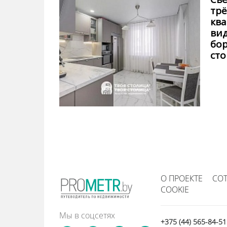
тр
ква
вид
бор
ст
О ПРОЕКТЕ
СО
COOKIE
Мы в соцсетях
+375 (44) 565-84-5