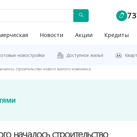
73
мерческая
Новости
Акции
Кредиты
йку"
Готовые новостройки
Доступное жильё
Кварт
ачалось строительство нового жилого комплекса
тями
го началось строительство