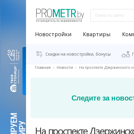
Новостройки
Квартиры
Ком
NEW "Узнай свою новостройку"
Аренда встроенных помещений
Продажа встроенных помещений
Классификация бизнес-центров
Аналитика рынка коммерческой недвижимости
Программа "Переезжаем в новостро
Калькулятор стоимости квартиры
Скидки на новостройки, бонусы
Главная
Новости
На проспекте Дзержинского н
Следите за новос
На проспекте Дзержинско