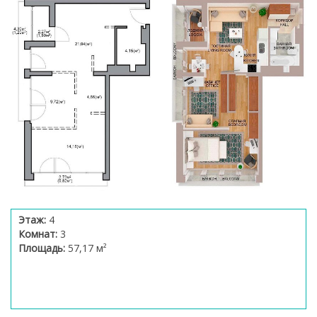
Этаж:
4
Комнат:
3
Площадь:
57,17 м²