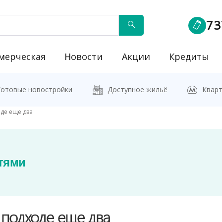
73
мерческая
Новости
Акции
Кредиты
йку"
Готовые новостройки
Доступное жильё
Кварт
оде еще два
тями
 подходе еще два