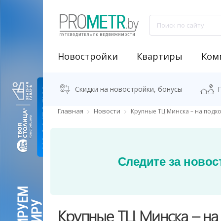
Новостройки
Квартиры
Ком
NEW "Узнай свою новостройку"
Аренда встроенных помещений
Продажа встроенных помещений
Классификация бизнес-центров
Аналитика рынка коммерческой недвижимости
Программа "Переезжаем в новостро
Калькулятор стоимости квартиры
Скидки на новостройки, бонусы
Главная
Новости
Крупные ТЦ Минска – на подх
Следите за новос
Крупные ТЦ Минска – на