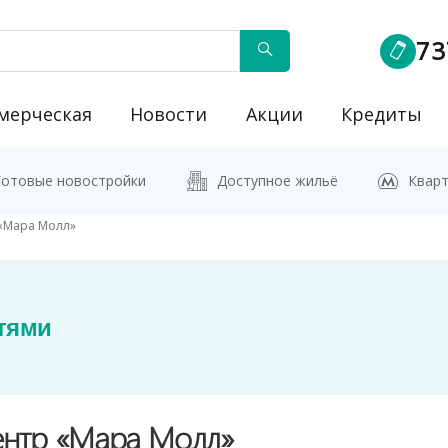
73
мерческая
Новости
Акции
Кредиты
йку"
Готовые новостройки
Доступное жильё
Кварт
«Мара Молл»
тями
ентр «Мара Молл»