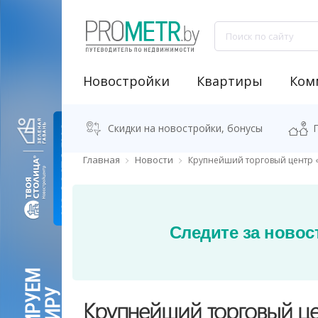
Новостройки
Квартиры
Ком
NEW "Узнай свою новостройку"
Аренда встроенных помещений
Продажа встроенных помещений
Классификация бизнес-центров
Аналитика рынка коммерческой недвижимости
Программа "Переезжаем в новостро
Калькулятор стоимости квартиры
Скидки на новостройки, бонусы
Главная
Новости
Крупнейший торговый центр 
Следите за новос
Крупнейший торговый ц