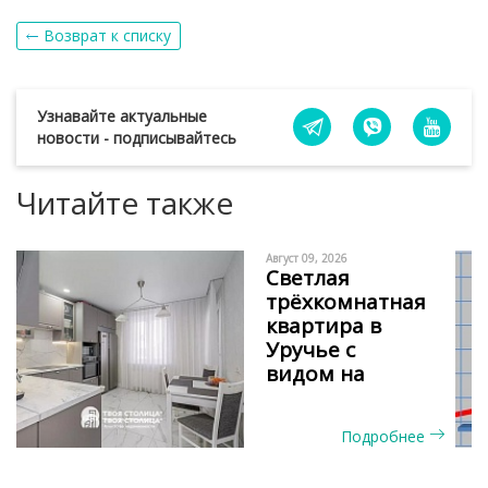
Возврат к списку
Узнавайте актуальные
новости - подписывайтесь
Читайте также
Август 09, 2026
Светлая
трёхкомнатная
квартира в
Уручье с
видом на
сосновый бор
и окнами на
Подробнее
две стороны