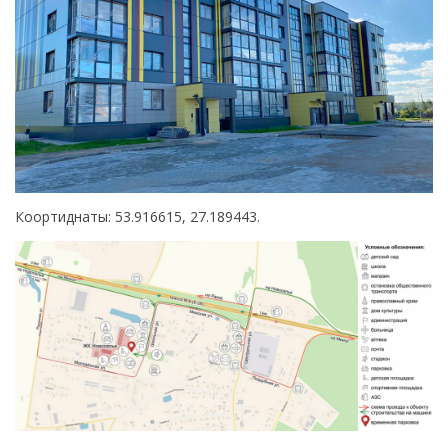
Коортиднаты: 53.916615, 27.189443.