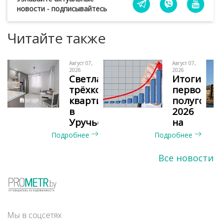
новости - подписывайтесь
Читайте также
Август 07,
Август 07,
2026
2026
Светлая
Итоги
трёхкомнатная
первого
квартира
полугоди
в
2026
Уручье
на
с
рынке
Подробнее
Подробнее
видом
квартир
на
Минска
Все новости
сосновый
бор и
окнами
на
две
Мы в соцсетях
стороны