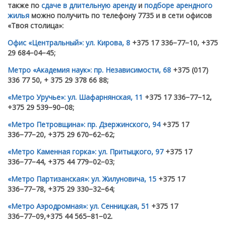
также по
сдаче в длительную аренду
и
подборе арендного
жилья
можно получить по телефону 7735 и в сети офисов
«Твоя столица»:
Офис «Центральный»: ул. Кирова, 8
+375 17 336−77−10, +375
29 684−04−45;
Метро «Академия наук»: пр. Независимости, 68
+375 (017)
336 77 50, + 375 29 378 66 88;
«Метро Уручье»: ул. Шафарнянская, 11
+375 17 336−77−12,
+375 29 539−90−08;
«Метро Петровщина»: пр. Дзержинского, 94
+375 17
336−77−20, +375 29 670−62−62;
«Метро Каменная горка»: ул. Притыцкого, 97
+375 17
336−77−44, +375 44 779−02−03;
«Метро Партизанская»: ул. Жилуновича, 15
+375 17
336−77−78, +375 29 330−32−64;
«Метро Аэродромная»: ул. Сенницкая, 51
+375 17
336−77−09,+375 44 565−81−02.