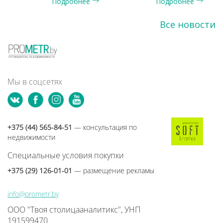
Подробнее
Подробнее
квартир
гавань»
Минска
подключи
Все новости
к
программ
«Беларусб
Мы в соцсетях
+375 (44) 565-84-51
— консультация по
недвижимости
Специальные условия покупки
+375 (29) 126-01-01
— размещение рекламы
info@prometr.by
ООО "Твоя столицааналитикс", УНП
191599470