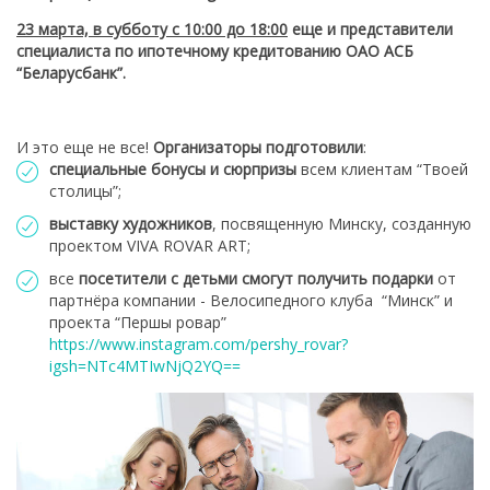
23 марта, в субботу с 10:00 до 18:00
еще и представители
специалиста по ипотечному кредитованию ОАО АСБ
“Беларусбанк”.
И это еще не все!
О
рганизаторы подготовили
:
специальные бонусы и сюрпризы
всем клиентам “Твоей
столицы”;
выставку художников
, посвященную Минску, созданную
проектом VIVA ROVAR ART;
все
посетители с детьми смогут получить подарки
от
партнёра компании - Велосипедного клуба “Минск” и
проекта “Першы ровар”
https://www.instagram.com/pershy_rovar?
igsh=NTc4MTIwNjQ2YQ==