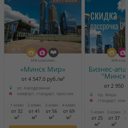
МФ комплекс
МФ комп
«Минск Мир»
Бизнес-апа
"Минск
от 4 547.0 руб./м²
от 2 950 
ул. Аэродромная
комфорт, стандарт, престиж
пр. Мира
стандарт, ком
1-комн
2-комн
3-комн
4-комн
от 32
от 41
от 56
от 69
1-комн
2-комн
3
м²
м²
м²
м²
от 25
от 37
о
м²
м²