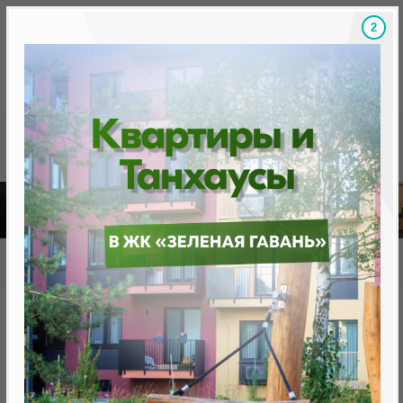
1
Скидки на новостройки, бонусы
Готовые новост
Главная
База новостроек Минска
«Минск Мир»
12.5 "Берлин", квартал Западная Европа
12.5 "Берлин", квартал
Западная Европа
нет в продаже