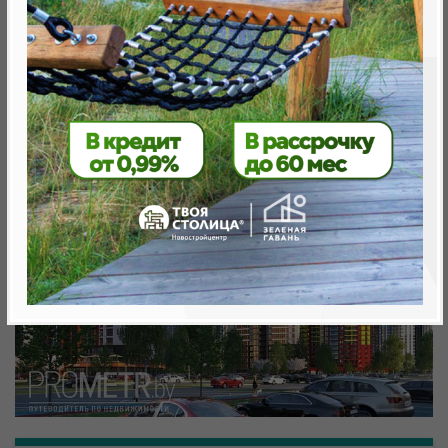
Минск, Октябрьский, ул. Игоря Лученка 32
метро «Ковальская Слобода», 566 м