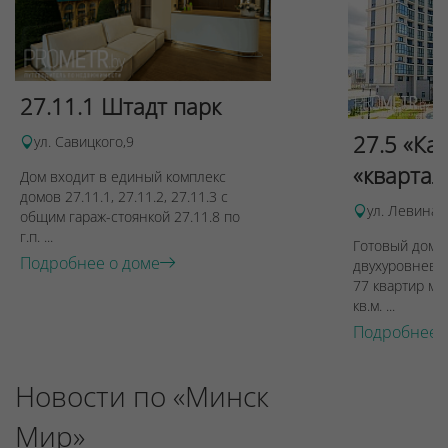
27.11.1 Штадт парк
27.5 «Ка
ул. Савицкого,9
«квартал
Дом входит в единый комплекс
домов 27.11.1, 27.11.2, 27.11.3 с
ул. Левина, 
общим гараж-стоянкой 27.11.8 по
г.п. ...
Готовый дом п
Подробнее о доме
двухуровневы
77 квартир ме
кв.м. ...
Подробнее 
Новости по «Минск
Мир»